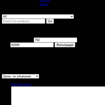
Заряд
(18)
Search
Go
Фильтр по цене
Минимальная цена
Максимальная
цена
Фильтрация
S
Отображение 193–216 из 286
Распродажа!