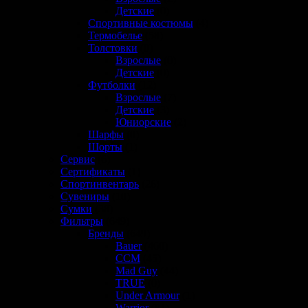
Детские
(0)
Спортивные костюмы
(4)
Термобелье
(58)
Толстовки
(0)
Взрослые
(0)
Детские
(0)
Футболки
(12)
Взрослые
(7)
Детские
(3)
Юниорские
(2)
Шарфы
(0)
Шорты
(1)
Сервис
(6)
Сертификаты
(1)
Спортинвентарь
(26)
Сувениры
(10)
Сумки
(38)
Фильтры
(649)
Бренды
(649)
Bauer
(460)
CCM
(45)
Mad Guy
(44)
TRUE
(0)
Under Armour
(1)
Warrior
(81)