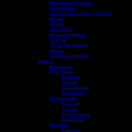
Надставки на клюшку
(11)
Напульсники
(1)
Номера для шлемов и нашивки
(1)
Носки
(14)
Оселок
(10)
Полотенца
(0)
Пояса и подтяжки
(11)
Свистки
(1)
Чехлы для коньков
(14)
Шайбы
(9)
Шнурки хоккейные
(14)
Защита
(323)
Комплекты
(1)
Нагрудники
(55)
Взрослые
(20)
Детские
(9)
Подростковые
(11)
Юниорские
(15)
Налокотники
(65)
Взрослые
(24)
Детские
(7)
Подростковые
(10)
Юниорские
(24)
Перчатки
(57)
Взрослые
(23)