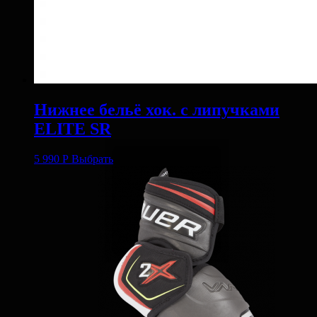
Нижнее бельё хок. с липучками
ELITE SR
5 990
Р
Выбрать