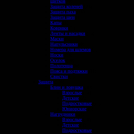
щитков
(8)
Защита коленей
(23)
Защита паха
(16)
Защита шеи
(11)
Капы
(1)
Коврики
(1)
Ленты и насадки
(15)
Маски
(6)
Напульсники
(0)
Номера для шлемов
(1)
Носки
(14)
Оселок
(10)
Полотенца
(0)
Пояса и подтяжки
(11)
Свистки
(1)
Защита
(116)
Блин и ловушка
(30)
Взрослые
(12)
Детские
(2)
Подростковые
(11)
Юниорские
(5)
Нагрудники
(21)
Взрослые
(10)
Детские
(3)
Подростковые
(5)