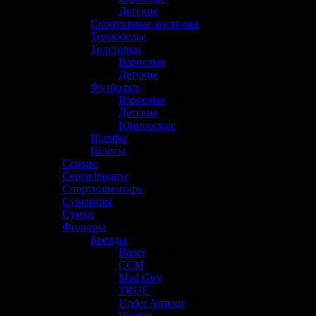
Детские
(0)
Спортивные костюмы
(4)
Термобелье
(58)
Толстовки
(0)
Взрослые
(0)
Детские
(0)
Футболки
(12)
Взрослые
(7)
Детские
(3)
Юниорские
(2)
Шарфы
(0)
Шорты
(1)
Сервис
(6)
Сертификаты
(1)
Спортинвентарь
(26)
Сувениры
(10)
Сумки
(38)
Фильтры
(649)
Бренды
(649)
Bauer
(460)
CCM
(45)
Mad Guy
(44)
TRUE
(0)
Under Armour
(1)
Warrior
(81)