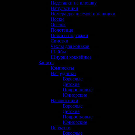
Надставки на клюшку
(11)
Напульсники
(1)
Номера для шлемов и нашивки
(1)
Носки
(14)
Оселок
(10)
Полотенца
(0)
Пояса и подтяжки
(11)
Свистки
(1)
Чехлы для коньков
(14)
Шайбы
(9)
Шнурки хоккейные
(14)
Защита
(323)
Комплекты
(1)
Нагрудники
(55)
Взрослые
(20)
Детские
(9)
Подростковые
(11)
Юниорские
(15)
Налокотники
(65)
Взрослые
(24)
Детские
(7)
Подростковые
(10)
Юниорские
(24)
Перчатки
(57)
Взрослые
(23)