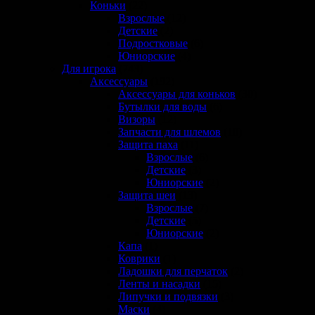
Коньки
(22)
Взрослые
(12)
Детские
(2)
Подростковые
(6)
Юниорские
(4)
Для игрока
(743)
Аксессуары
(192)
Аксессуары для коньков
(30)
Бутылки для воды
(6)
Визоры
(12)
Запчасти для шлемов
(10)
Защита паха
(11)
Взрослые
(6)
Детские
(3)
Юниорские
(2)
Защита шеи
(13)
Взрослые
(7)
Детские
(5)
Юниорские
(2)
Капа
(1)
Коврики
(1)
Ладошки для перчаток
(2)
Ленты и насадки
(15)
Липучки и подвязки
(3)
Маски
(4)