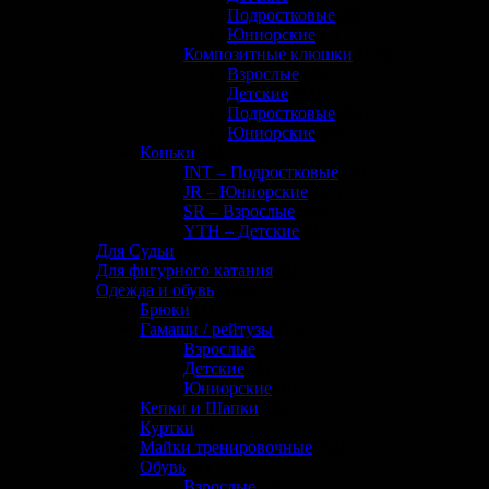
Подростковые
(0)
Юниорские
(1)
Композитные клюшки
(145)
Взрослые
(40)
Детские
(22)
Подростковые
(33)
Юниорские
(50)
Коньки
(72)
INT – Подростковые
(20)
JR – Юниорские
(17)
SR – Взрослые
(26)
YTH – Детские
(9)
Для Судьи
(8)
Для фигурного катания
(0)
Одежда и обувь
(133)
Брюки
(1)
Гамаши / рейтузы
(11)
Взрослые
(5)
Детские
(4)
Юниорские
(6)
Кепки и Шапки
(32)
Куртки
(0)
Майки тренировочные
(12)
Обувь
(2)
Взрослые
(2)