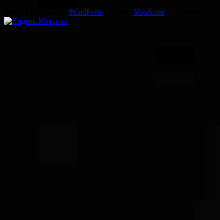
Proudly powered by
WordPress
|
Theme:
MaxStore
by Themes4WP