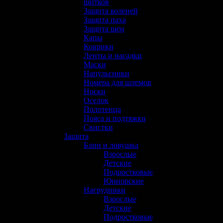
щитков
(8)
Защита коленей
(23)
Защита паха
(16)
Защита шеи
(11)
Капы
(1)
Коврики
(1)
Ленты и насадки
(15)
Маски
(6)
Напульсники
(0)
Номера для шлемов
(1)
Носки
(14)
Оселок
(10)
Полотенца
(0)
Пояса и подтяжки
(11)
Свистки
(1)
Защита
(116)
Блин и ловушка
(30)
Взрослые
(12)
Детские
(2)
Подростковые
(11)
Юниорские
(5)
Нагрудники
(21)
Взрослые
(10)
Детские
(3)
Подростковые
(5)