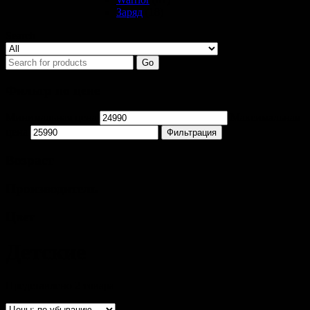
Заряд
(18)
Search
Go
Фильтр по цене
Минимальная цена
Максимальная
цена
Фильтрация
Возраст
Производитель
Цвет
Детские
Представлено 2 товара