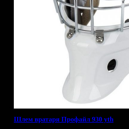
Шлем вратаря Профайл 930 yth