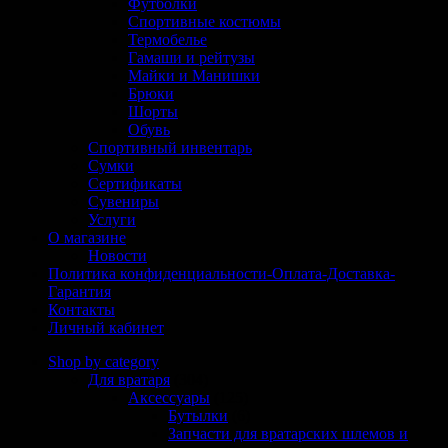
Футболки
Спортивные костюмы
Термобелье
Гамаши и рейтузы
Майки и Манишки
Брюки
Шорты
Обувь
Спортивный инвентарь
Сумки
Сертификаты
Сувениры
Услуги
О магазине
Новости
Политика конфиденциальности-Оплата-Доставка-
Гарантия
Контакты
Личный кабинет
Shop by category
Для вратаря
(304)
Аксессуары
(125)
Бутылки
(6)
Запчасти для вратарских шлемов и