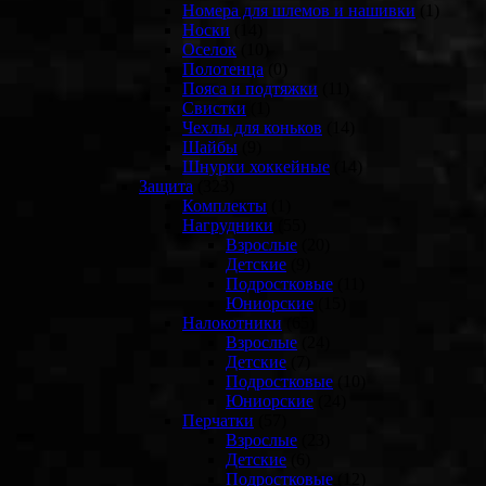
Номера для шлемов и нашивки
(1)
Носки
(14)
Оселок
(10)
Полотенца
(0)
Пояса и подтяжки
(11)
Свистки
(1)
Чехлы для коньков
(14)
Шайбы
(9)
Шнурки хоккейные
(14)
Защита
(323)
Комплекты
(1)
Нагрудники
(55)
Взрослые
(20)
Детские
(9)
Подростковые
(11)
Юниорские
(15)
Налокотники
(65)
Взрослые
(24)
Детские
(7)
Подростковые
(10)
Юниорские
(24)
Перчатки
(57)
Взрослые
(23)
Детские
(6)
Подростковые
(12)