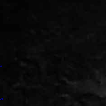
ия
ов
(8)