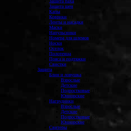
Защита паха
(16)
Защита шеи
(11)
Капы
(1)
Коврики
(1)
Ленты и насадки
(15)
Маски
(6)
Напульсники
(0)
Номера для шлемов
(1)
Носки
(14)
Оселок
(10)
Полотенца
(0)
Пояса и подтяжки
(11)
Свистки
(1)
Защита
(116)
Блин и ловушка
(30)
Взрослые
(12)
Детские
(2)
Подростковые
(11)
Юниорские
(5)
Нагрудники
(21)
Взрослые
(10)
Детские
(3)
Подростковые
(5)
Юниорские
(3)
Свитеры
(1)