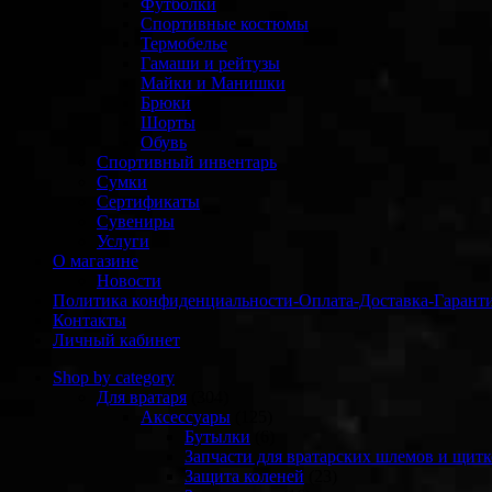
Футболки
Спортивные костюмы
Термобелье
Гамаши и рейтузы
Майки и Манишки
Брюки
Шорты
Обувь
Спортивный инвентарь
Сумки
Сертификаты
Сувениры
Услуги
О магазине
Новости
Политика конфиденциальности-Оплата-Доставка-Гарант
Контакты
Личный кабинет
Shop by category
Для вратаря
(304)
Аксессуары
(125)
Бутылки
(6)
Запчасти для вратарских шлемов и щитк
Защита коленей
(23)