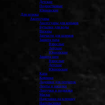
Детские
(2)
Подростковые
(6)
Юниорские
(4)
Для игрока
(743)
Аксессуары
(192)
Аксессуары для коньков
(30)
Бутылки для воды
(6)
Визоры
(12)
Запчасти для шлемов
(10)
Защита паха
(11)
Взрослые
(6)
Детские
(3)
Юниорские
(2)
Защита шеи
(13)
Взрослые
(7)
Детские
(5)
Юниорские
(2)
Капа
(1)
Коврики
(1)
Ладошки для перчаток
(2)
Ленты и насадки
(15)
Липучки и подвязки
(3)
Маски
(4)
Надставки на клюшку
(11)
Напульсники
(1)