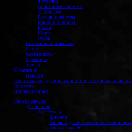
Футболки
Спортивные костюмы
Термобелье
Гамаши и рейтузы
Майки и Манишки
Брюки
Шорты
Обувь
Спортивный инвентарь
Сумки
Сертификаты
Сувениры
Услуги
О магазине
Новости
Политика конфиденциальности-Оплата-Доставка-Гарант
Контакты
Личный кабинет
Shop by category
Для вратаря
(304)
Аксессуары
(125)
Бутылки
(6)
Запчасти для вратарских шлемов и щитк
Защита коленей
(23)