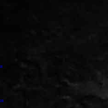
ия
ов
(8)