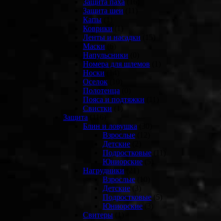
Защита паха
(16)
Защита шеи
(11)
Капы
(1)
Коврики
(1)
Ленты и насадки
(15)
Маски
(6)
Напульсники
(0)
Номера для шлемов
(1)
Носки
(14)
Оселок
(10)
Полотенца
(0)
Пояса и подтяжки
(11)
Свистки
(1)
Защита
(116)
Блин и ловушка
(30)
Взрослые
(12)
Детские
(2)
Подростковые
(11)
Юниорские
(5)
Нагрудники
(21)
Взрослые
(10)
Детские
(3)
Подростковые
(5)
Юниорские
(3)
Свитеры
(1)