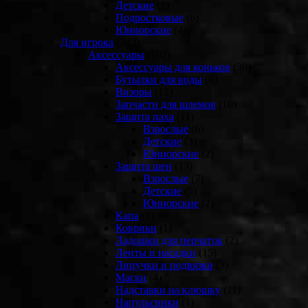
Детские
(2)
Подростковые
(6)
Юниорские
(4)
Для игрока
(743)
Аксессуары
(192)
Аксессуары для коньков
(30)
Бутылки для воды
(6)
Визоры
(12)
Запчасти для шлемов
(10)
Защита паха
(11)
Взрослые
(6)
Детские
(3)
Юниорские
(2)
Защита шеи
(13)
Взрослые
(7)
Детские
(5)
Юниорские
(2)
Капа
(1)
Коврики
(1)
Ладошки для перчаток
(2)
Ленты и насадки
(15)
Липучки и подвязки
(3)
Маски
(4)
Надставки на клюшку
(11)
Напульсники
(1)