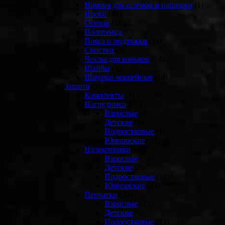
Номера для шлемов и нашивки
(1)
Носки
(14)
Оселок
(10)
Полотенца
(0)
Пояса и подтяжки
(11)
Свистки
(1)
Чехлы для коньков
(14)
Шайбы
(9)
Шнурки хоккейные
(14)
Защита
(323)
Комплекты
(1)
Нагрудники
(55)
Взрослые
(20)
Детские
(9)
Подростковые
(11)
Юниорские
(15)
Налокотники
(65)
Взрослые
(24)
Детские
(7)
Подростковые
(10)
Юниорские
(24)
Перчатки
(57)
Взрослые
(23)
Детские
(6)
Подростковые
(12)