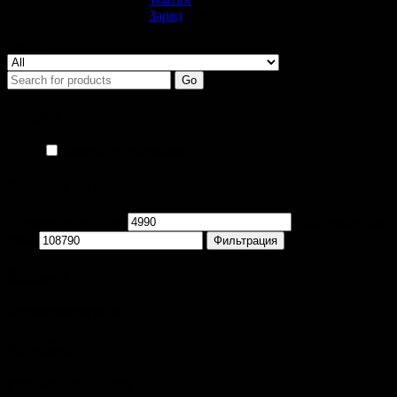
Заряд
(18)
Search
Go
Акции
Товары со скидками
Фильтр по цене
Минимальная цена
Максимальная
цена
Фильтрация
Возраст
Производитель
Линейка
Размер коньков