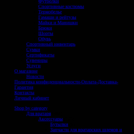
Футболки
Спортивные костюмы
Термобелье
Гамаши и рейтузы
Майки и Манишки
Брюки
Шорты
Обувь
Спортивный инвентарь
Сумки
Сертификаты
Сувениры
Услуги
О магазине
Новости
Политика конфиденциальности-Оплата-Доставка-
Гарантия
Контакты
Личный кабинет
Shop by category
Для вратаря
(304)
Аксессуары
(125)
Бутылки
(6)
Запчасти для вратарских шлемов и