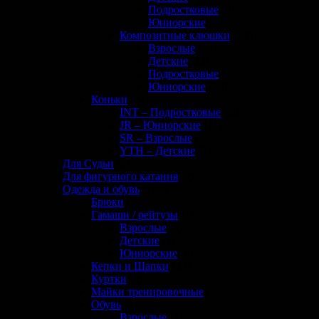
Подростковые
(0)
Юниорские
(1)
Композитные клюшки
(145)
Взрослые
(40)
Детские
(22)
Подростковые
(33)
Юниорские
(50)
Коньки
(72)
INT – Подростковые
(20)
JR – Юниорские
(17)
SR – Взрослые
(26)
YTH – Детские
(9)
Для Судьи
(8)
Для фигурного катания
(0)
Одежда и обувь
(133)
Брюки
(1)
Гамаши / рейтузы
(11)
Взрослые
(5)
Детские
(4)
Юниорские
(6)
Кепки и Шапки
(32)
Куртки
(0)
Майки тренировочные
(12)
Обувь
(2)
Взрослые
(2)