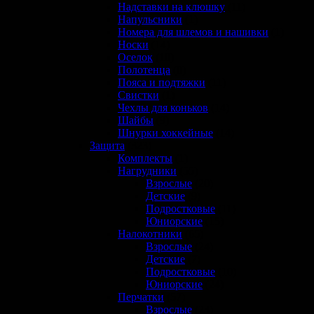
Надставки на клюшку
(11)
Напульсники
(1)
Номера для шлемов и нашивки
(1)
Носки
(14)
Оселок
(10)
Полотенца
(0)
Пояса и подтяжки
(11)
Свистки
(1)
Чехлы для коньков
(14)
Шайбы
(9)
Шнурки хоккейные
(14)
Защита
(323)
Комплекты
(1)
Нагрудники
(55)
Взрослые
(20)
Детские
(9)
Подростковые
(11)
Юниорские
(15)
Налокотники
(65)
Взрослые
(24)
Детские
(7)
Подростковые
(10)
Юниорские
(24)
Перчатки
(57)
Взрослые
(23)