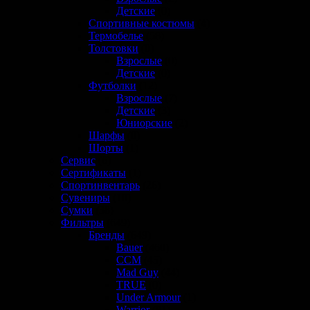
Детские
(0)
Спортивные костюмы
(4)
Термобелье
(58)
Толстовки
(0)
Взрослые
(0)
Детские
(0)
Футболки
(12)
Взрослые
(7)
Детские
(3)
Юниорские
(2)
Шарфы
(0)
Шорты
(1)
Сервис
(6)
Сертификаты
(1)
Спортинвентарь
(26)
Сувениры
(10)
Сумки
(38)
Фильтры
(649)
Бренды
(649)
Bauer
(460)
CCM
(45)
Mad Guy
(44)
TRUE
(0)
Under Armour
(1)
Warrior
(81)