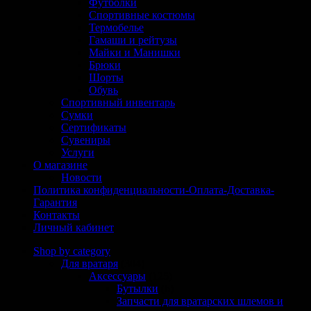
Футболки
Спортивные костюмы
Термобелье
Гамаши и рейтузы
Майки и Манишки
Брюки
Шорты
Обувь
Спортивный инвентарь
Сумки
Сертификаты
Сувениры
Услуги
О магазине
Новости
Политика конфиденциальности-Оплата-Доставка-
Гарантия
Контакты
Личный кабинет
Shop by category
Для вратаря
(304)
Аксессуары
(125)
Бутылки
(6)
Запчасти для вратарских шлемов и