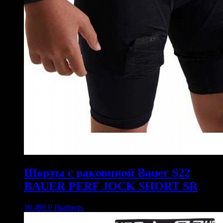
Шорты с раковиной Bauer S22
BAUER PERF JOCK SHORT SR
10 490
Р
Выбрать