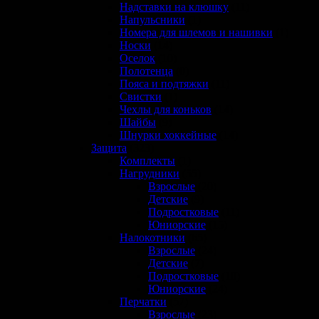
Надставки на клюшку
(11)
Напульсники
(1)
Номера для шлемов и нашивки
(1)
Носки
(14)
Оселок
(10)
Полотенца
(0)
Пояса и подтяжки
(11)
Свистки
(1)
Чехлы для коньков
(14)
Шайбы
(9)
Шнурки хоккейные
(14)
Защита
(323)
Комплекты
(1)
Нагрудники
(55)
Взрослые
(20)
Детские
(9)
Подростковые
(11)
Юниорские
(15)
Налокотники
(65)
Взрослые
(24)
Детские
(7)
Подростковые
(10)
Юниорские
(24)
Перчатки
(57)
Взрослые
(23)