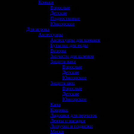
Коньки
(22)
Взрослые
(12)
Детские
(2)
Подростковые
(6)
Юниорские
(4)
Для игрока
(743)
Аксессуары
(192)
Аксессуары для коньков
(30)
Бутылки для воды
(6)
Визоры
(12)
Запчасти для шлемов
(10)
Защита паха
(11)
Взрослые
(6)
Детские
(3)
Юниорские
(2)
Защита шеи
(13)
Взрослые
(7)
Детские
(5)
Юниорские
(2)
Капа
(1)
Коврики
(1)
Ладошки для перчаток
(2)
Ленты и насадки
(15)
Липучки и подвязки
(3)
Маски
(4)