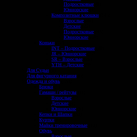
Подростковые
(0)
Юниорские
(1)
Композитные клюшки
(145)
Взрослые
(40)
Детские
(22)
Подростковые
(33)
Юниорские
(50)
Коньки
(72)
INT – Подростковые
(20)
JR – Юниорские
(17)
SR – Взрослые
(26)
YTH – Детские
(9)
Для Судьи
(8)
Для фигурного катания
(0)
Одежда и обувь
(133)
Брюки
(1)
Гамаши / рейтузы
(11)
Взрослые
(5)
Детские
(4)
Юниорские
(6)
Кепки и Шапки
(32)
Куртки
(0)
Майки тренировочные
(12)
Обувь
(2)
Взрослые
(2)