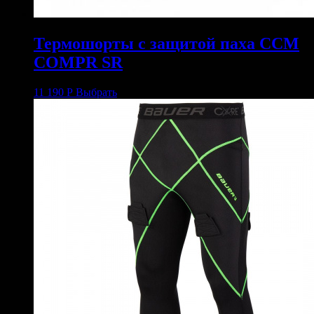
Термошорты с защитой паха CCM
COMPR SR
11 190
Р
Выбрать