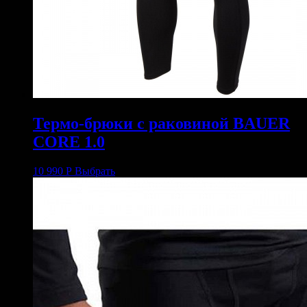
Термо-брюки с раковиной BAUER
CORE 1.0
10 990
Р
Выбрать