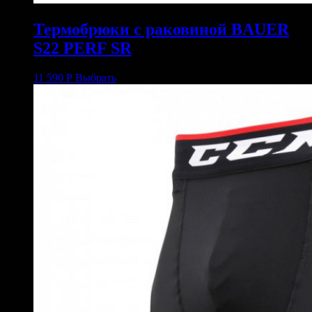
Термобрюки с раковиной BAUER
S22 PERF SR
11 590
Р
Выбрать