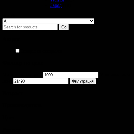
Заряд
(18)
Search
Go
Акции
Товары со скидками
Фильтр по цене
Минимальная цена
Максимальная
цена
Фильтрация
Возраст
Производитель
Цвет
Размер