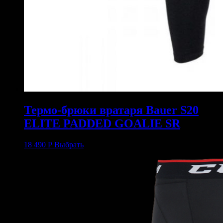
Термо-брюки вратаря Bauer S20
ELITE PADDED GOALIE SR
18 490
Р
Выбрать