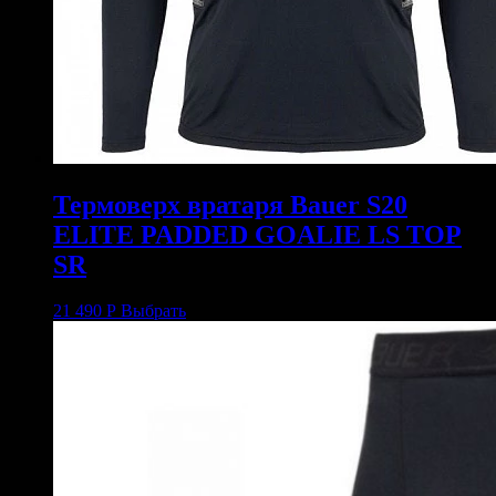
Термоверх вратаря Bauer S20
ELITE PADDED GOALIE LS TOP
SR
21 490
Р
Выбрать