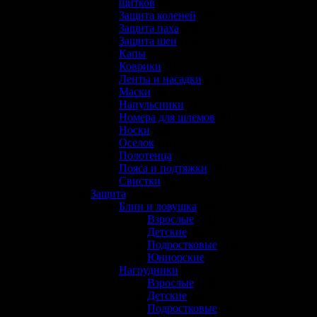
щитков
(8)
Защита коленей
(23)
Защита паха
(16)
Защита шеи
(11)
Капы
(1)
Коврики
(1)
Ленты и насадки
(15)
Маски
(6)
Напульсники
(0)
Номера для шлемов
(1)
Носки
(14)
Оселок
(10)
Полотенца
(0)
Пояса и подтяжки
(11)
Свистки
(1)
Защита
(116)
Блин и ловушка
(30)
Взрослые
(12)
Детские
(2)
Подростковые
(11)
Юниорские
(5)
Нагрудники
(21)
Взрослые
(10)
Детские
(3)
Подростковые
(5)