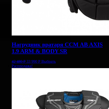
Нагрудник вратаря CCM AB AXIS
1.9 ARM & BODY SR
42 480
Р
33 990
Р
Выбрать
Распродажа!