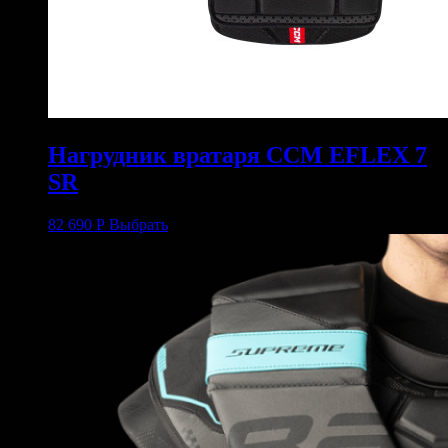
Нагрудник вратаря CCM EFLEX 7
SR
82 690
Р
Выбрать