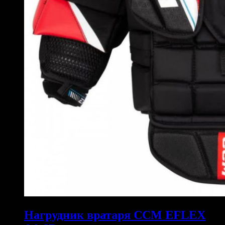
Нагрудник вратаря CCM EFLEX