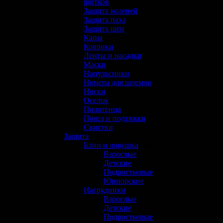
щитков
(8)
Защита коленей
(23)
Защита паха
(16)
Защита шеи
(11)
Капы
(1)
Коврики
(1)
Ленты и насадки
(15)
Маски
(6)
Напульсники
(0)
Номера для шлемов
(1)
Носки
(14)
Оселок
(10)
Полотенца
(0)
Пояса и подтяжки
(11)
Свистки
(1)
Защита
(116)
Блин и ловушка
(30)
Взрослые
(12)
Детские
(2)
Подростковые
(11)
Юниорские
(5)
Нагрудники
(21)
Взрослые
(10)
Детские
(3)
Подростковые
(5)