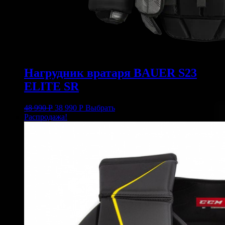
Нагрудник вратаря BAUER S23
ELITE SR
48 990
Р
38 990
Р
Выбрать
Распродажа!