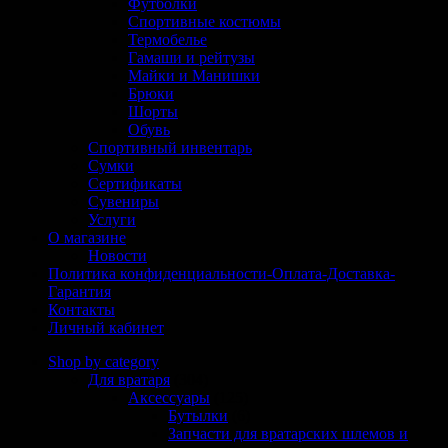
Футболки
Спортивные костюмы
Термобелье
Гамаши и рейтузы
Майки и Манишки
Брюки
Шорты
Обувь
Спортивный инвентарь
Сумки
Сертификаты
Сувениры
Услуги
О магазине
Новости
Политика конфиденциальности-Оплата-Доставка-
Гарантия
Контакты
Личный кабинет
Shop by category
Для вратаря
(304)
Аксессуары
(125)
Бутылки
(6)
Запчасти для вратарских шлемов и