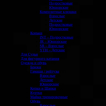
Подростковые
(0)
Юниорские
(1)
Композитные клюшки
(145)
Взрослые
(40)
Детские
(22)
Подростковые
(33)
Юниорские
(50)
Коньки
(72)
INT – Подростковые
(20)
JR – Юниорские
(17)
SR – Взрослые
(26)
YTH – Детские
(9)
Для Судьи
(8)
Для фигурного катания
(0)
Одежда и обувь
(133)
Брюки
(1)
Гамаши / рейтузы
(11)
Взрослые
(5)
Детские
(4)
Юниорские
(6)
Кепки и Шапки
(32)
Куртки
(0)
Майки тренировочные
(12)
Обувь
(2)
Взрослые
(2)