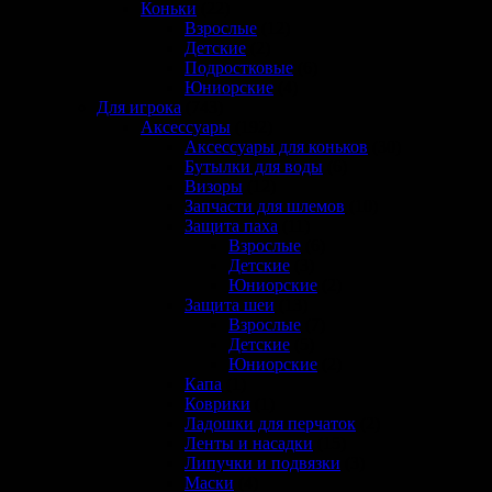
Коньки
(22)
Взрослые
(12)
Детские
(2)
Подростковые
(6)
Юниорские
(4)
Для игрока
(743)
Аксессуары
(192)
Аксессуары для коньков
(30)
Бутылки для воды
(6)
Визоры
(12)
Запчасти для шлемов
(10)
Защита паха
(11)
Взрослые
(6)
Детские
(3)
Юниорские
(2)
Защита шеи
(13)
Взрослые
(7)
Детские
(5)
Юниорские
(2)
Капа
(1)
Коврики
(1)
Ладошки для перчаток
(2)
Ленты и насадки
(15)
Липучки и подвязки
(3)
Маски
(4)