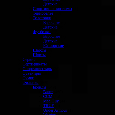
Детские
(0)
Спортивные костюмы
(4)
Термобелье
(58)
Толстовки
(0)
Взрослые
(0)
Детские
(0)
Футболки
(12)
Взрослые
(7)
Детские
(3)
Юниорские
(2)
Шарфы
(0)
Шорты
(1)
Сервис
(6)
Сертификаты
(1)
Спортинвентарь
(26)
Сувениры
(10)
Сумки
(38)
Фильтры
(649)
Бренды
(649)
Bauer
(460)
CCM
(45)
Mad Guy
(44)
TRUE
(0)
Under Armour
(1)
Warrior
(81)