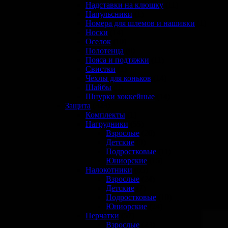
Надставки на клюшку
(11)
Напульсники
(1)
Номера для шлемов и нашивки
(1)
Носки
(14)
Оселок
(10)
Полотенца
(0)
Пояса и подтяжки
(11)
Свистки
(1)
Чехлы для коньков
(14)
Шайбы
(9)
Шнурки хоккейные
(14)
Защита
(323)
Комплекты
(1)
Нагрудники
(55)
Взрослые
(20)
Детские
(9)
Подростковые
(11)
Юниорские
(15)
Налокотники
(65)
Взрослые
(24)
Детские
(7)
Подростковые
(10)
Юниорские
(24)
Перчатки
(57)
Взрослые
(23)