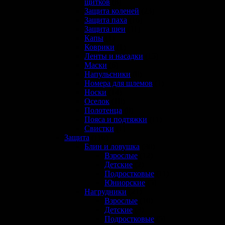
щитков
(8)
Защита коленей
(23)
Защита паха
(16)
Защита шеи
(11)
Капы
(1)
Коврики
(1)
Ленты и насадки
(15)
Маски
(6)
Напульсники
(0)
Номера для шлемов
(1)
Носки
(14)
Оселок
(10)
Полотенца
(0)
Пояса и подтяжки
(11)
Свистки
(1)
Защита
(116)
Блин и ловушка
(30)
Взрослые
(12)
Детские
(2)
Подростковые
(11)
Юниорские
(5)
Нагрудники
(21)
Взрослые
(10)
Детские
(3)
Подростковые
(5)