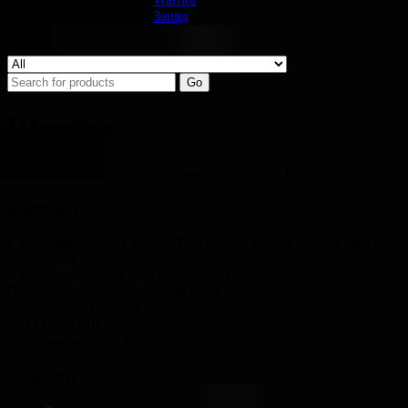
Заряд
(18)
Search
Go
Шарфы
Товаров, соответствующих вашему запросу, не обнаружено.
Контакты
г. Екатеринбург, ул. Героев России 2, 3 этаж, Станция метро
"Уральская"
г. Екатеринбург, ул. Московская 281
Понедельник-Суббота 10.00-19.00
Воскресенье 10.00-18.00
+7 (343) 271-07-16
info@prohockey96.ru
Помощь