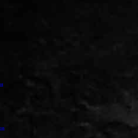
ия
ов
(8)