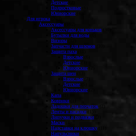
Детские
(2)
Подростковые
(6)
Юниорские
(4)
Для игрока
(743)
Аксессуары
(192)
Аксессуары для коньков
(30)
Бутылки для воды
(6)
Визоры
(12)
Запчасти для шлемов
(10)
Защита паха
(11)
Взрослые
(6)
Детские
(3)
Юниорские
(2)
Защита шеи
(13)
Взрослые
(7)
Детские
(5)
Юниорские
(2)
Капа
(1)
Коврики
(1)
Ладошки для перчаток
(2)
Ленты и насадки
(15)
Липучки и подвязки
(3)
Маски
(4)
Надставки на клюшку
(11)
Напульсники
(1)