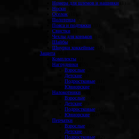
Номера для шлемов и нашивки
(1)
Носки
(14)
Оселок
(10)
Полотенца
(0)
Пояса и подтяжки
(11)
Свистки
(1)
Чехлы для коньков
(14)
Шайбы
(9)
Шнурки хоккейные
(14)
Защита
(323)
Комплекты
(1)
Нагрудники
(55)
Взрослые
(20)
Детские
(9)
Подростковые
(11)
Юниорские
(15)
Налокотники
(65)
Взрослые
(24)
Детские
(7)
Подростковые
(10)
Юниорские
(24)
Перчатки
(57)
Взрослые
(23)
Детские
(6)
Подростковые
(12)