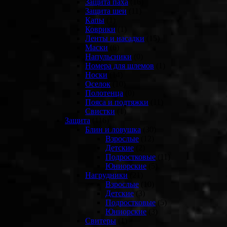
Защита паха
(16)
Защита шеи
(11)
Капы
(1)
Коврики
(1)
Ленты и насадки
(15)
Маски
(6)
Напульсники
(0)
Номера для шлемов
(1)
Носки
(14)
Оселок
(10)
Полотенца
(0)
Пояса и подтяжки
(11)
Свистки
(1)
Защита
(116)
Блин и ловушка
(30)
Взрослые
(12)
Детские
(2)
Подростковые
(11)
Юниорские
(5)
Нагрудники
(21)
Взрослые
(10)
Детские
(3)
Подростковые
(5)
Юниорские
(3)
Свитеры
(1)