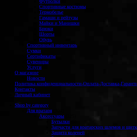
Футболки
Спортивные костюмы
Термобелье
Гамаши и рейтузы
Майки и Манишки
Брюки
Шорты
Обувь
Спортивный инвентарь
Сумки
Сертификаты
Сувениры
Услуги
О магазине
Новости
Политика конфиденциальности-Оплата-Доставка-Гарант
Контакты
Личный кабинет
Shop by category
Для вратаря
(304)
Аксессуары
(125)
Бутылки
(6)
Запчасти для вратарских шлемов и щитк
Защита коленей
(23)