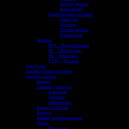
Подростковые
(0)
Юниорские
(1)
Композитные клюшки
(145)
Взрослые
(40)
Детские
(22)
Подростковые
(33)
Юниорские
(50)
Коньки
(72)
INT – Подростковые
(20)
JR – Юниорские
(17)
SR – Взрослые
(26)
YTH – Детские
(9)
Для Судьи
(8)
Для фигурного катания
(0)
Одежда и обувь
(133)
Брюки
(1)
Гамаши / рейтузы
(11)
Взрослые
(5)
Детские
(4)
Юниорские
(6)
Кепки и Шапки
(32)
Куртки
(0)
Майки тренировочные
(12)
Обувь
(2)
Взрослые
(2)