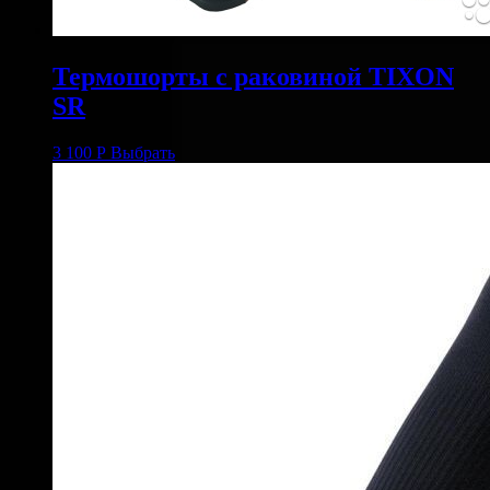
Термошорты с раковиной TIXON
SR
3 100
Р
Выбрать