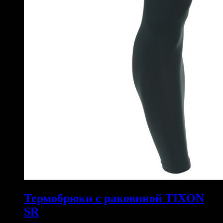
Термобрюки с раковиной TIXON
SR