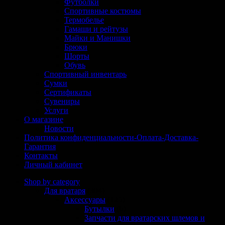
Футболки
Спортивные костюмы
Термобелье
Гамаши и рейтузы
Майки и Манишки
Брюки
Шорты
Обувь
Спортивный инвентарь
Сумки
Сертификаты
Сувениры
Услуги
О магазине
Новости
Политика конфиденциальности-Оплата-Доставка-
Гарантия
Контакты
Личный кабинет
Shop by category
Для вратаря
(304)
Аксессуары
(125)
Бутылки
(6)
Запчасти для вратарских шлемов и