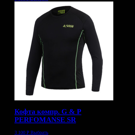
Кофта компр. G & P
PERFOMANSE SR
3 100
Р
Выбрать