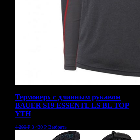
Термоверх с длинным рукавом
BAUER S19 ESSENTL LS BL TOP
YTH
4 290
Р
3 430
Р
Выбрать