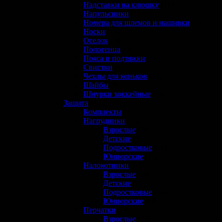
Надставки на клюшку
(11)
Напульсники
(1)
Номера для шлемов и нашивки
(1)
Носки
(14)
Оселок
(10)
Полотенца
(0)
Пояса и подтяжки
(11)
Свистки
(1)
Чехлы для коньков
(14)
Шайбы
(9)
Шнурки хоккейные
(14)
Защита
(323)
Комплекты
(1)
Нагрудники
(55)
Взрослые
(20)
Детские
(9)
Подростковые
(11)
Юниорские
(15)
Налокотники
(65)
Взрослые
(24)
Детские
(7)
Подростковые
(10)
Юниорские
(24)
Перчатки
(57)
Взрослые
(23)