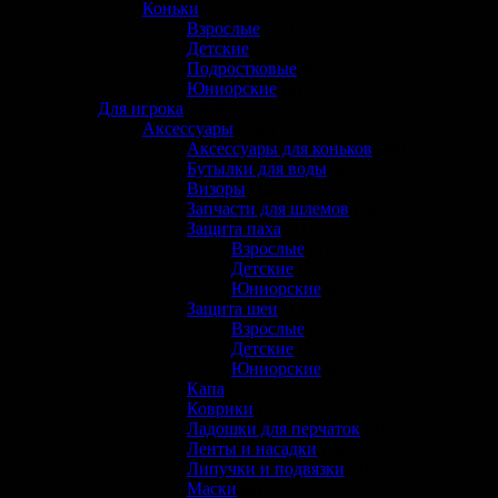
Коньки
(22)
Взрослые
(12)
Детские
(2)
Подростковые
(6)
Юниорские
(4)
Для игрока
(743)
Аксессуары
(192)
Аксессуары для коньков
(30)
Бутылки для воды
(6)
Визоры
(12)
Запчасти для шлемов
(10)
Защита паха
(11)
Взрослые
(6)
Детские
(3)
Юниорские
(2)
Защита шеи
(13)
Взрослые
(7)
Детские
(5)
Юниорские
(2)
Капа
(1)
Коврики
(1)
Ладошки для перчаток
(2)
Ленты и насадки
(15)
Липучки и подвязки
(3)
Маски
(4)