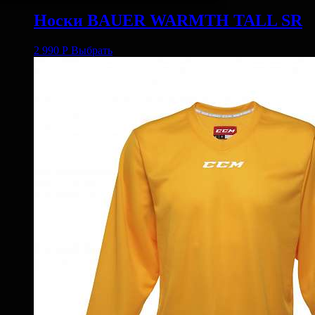
Носки BAUER WARMTH TALL SR
2 990
Р
Выбрать