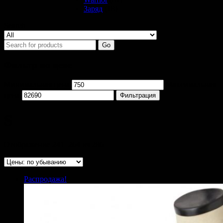
Заряд
(18)
Search
Go
Фильтр по цене
Минимальная цена
Максимальная
цена
Фильтрация
S
Отображение 241–264 из 286
Распродажа!