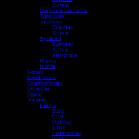
Детские
(0)
Спортивные костюмы
(4)
Термобелье
(58)
Толстовки
(0)
Взрослые
(0)
Детские
(0)
Футболки
(12)
Взрослые
(7)
Детские
(3)
Юниорские
(2)
Шарфы
(0)
Шорты
(1)
Сервис
(6)
Сертификаты
(1)
Спортинвентарь
(26)
Сувениры
(10)
Сумки
(38)
Фильтры
(649)
Бренды
(649)
Bauer
(460)
CCM
(45)
Mad Guy
(44)
TRUE
(0)
Under Armour
(1)
Warrior
(81)