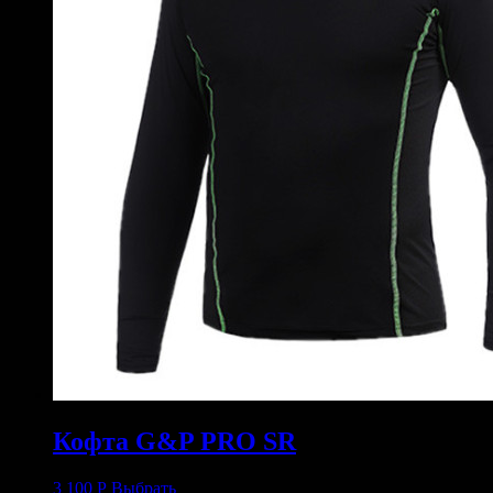
Кофта G&P PRO SR
3 100
Р
Выбрать