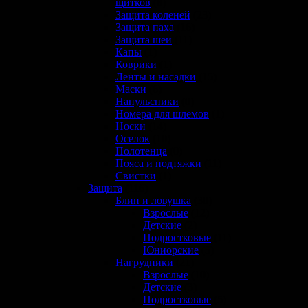
щитков
(8)
Защита коленей
(23)
Защита паха
(16)
Защита шеи
(11)
Капы
(1)
Коврики
(1)
Ленты и насадки
(15)
Маски
(6)
Напульсники
(0)
Номера для шлемов
(1)
Носки
(14)
Оселок
(10)
Полотенца
(0)
Пояса и подтяжки
(11)
Свистки
(1)
Защита
(116)
Блин и ловушка
(30)
Взрослые
(12)
Детские
(2)
Подростковые
(11)
Юниорские
(5)
Нагрудники
(21)
Взрослые
(10)
Детские
(3)
Подростковые
(5)