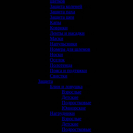
щитков
(8)
Защита коленей
(23)
Защита паха
(16)
Защита шеи
(11)
Капы
(1)
Коврики
(1)
Ленты и насадки
(15)
Маски
(6)
Напульсники
(0)
Номера для шлемов
(1)
Носки
(14)
Оселок
(10)
Полотенца
(0)
Пояса и подтяжки
(11)
Свистки
(1)
Защита
(116)
Блин и ловушка
(30)
Взрослые
(12)
Детские
(2)
Подростковые
(11)
Юниорские
(5)
Нагрудники
(21)
Взрослые
(10)
Детские
(3)
Подростковые
(5)