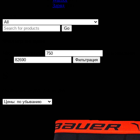
Заряд
(18)
Search
Go
Фильтр по цене
Минимальная цена
Максимальная
цена
Фильтрация
S
Отображение 265–286 из 286