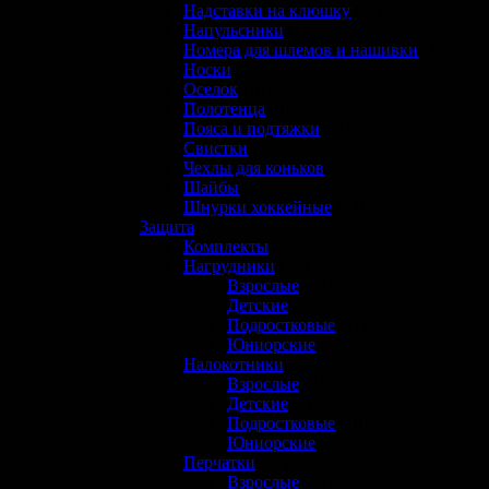
Надставки на клюшку
(11)
Напульсники
(1)
Номера для шлемов и нашивки
(1)
Носки
(14)
Оселок
(10)
Полотенца
(0)
Пояса и подтяжки
(11)
Свистки
(1)
Чехлы для коньков
(14)
Шайбы
(9)
Шнурки хоккейные
(14)
Защита
(323)
Комплекты
(1)
Нагрудники
(55)
Взрослые
(20)
Детские
(9)
Подростковые
(11)
Юниорские
(15)
Налокотники
(65)
Взрослые
(24)
Детские
(7)
Подростковые
(10)
Юниорские
(24)
Перчатки
(57)
Взрослые
(23)