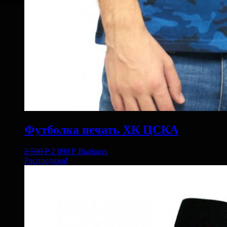
Футболка печать ХК ЦСКА
2 590
Р
2 090
Р
Выбрать
Распродажа!