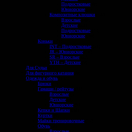
Подростковые
(0)
Юниорские
(1)
Композитные клюшки
(145)
Взрослые
(40)
Детские
(22)
Подростковые
(33)
Юниорские
(50)
Коньки
(75)
INT – Подростковые
(21)
JR – Юниорские
(18)
SR – Взрослые
(27)
YTH – Детские
(9)
Для Судьи
(8)
Для фигурного катания
(0)
Одежда и обувь
(133)
Брюки
(1)
Гамаши / рейтузы
(11)
Взрослые
(5)
Детские
(4)
Юниорские
(6)
Кепки и Шапки
(32)
Куртки
(0)
Майки тренировочные
(12)
Обувь
(2)
Взрослые
(2)