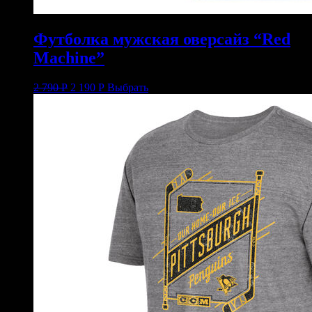
Футболка мужская оверсайз “Red
Machine”
2 790
Р
2 190
Р
Выбрать