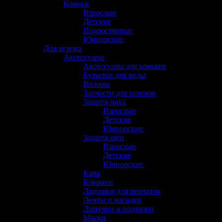
Коньки
(22)
Взрослые
(12)
Детские
(2)
Подростковые
(6)
Юниорские
(4)
Для игрока
(746)
Аксессуары
(192)
Аксессуары для коньков
(30)
Бутылки для воды
(6)
Визоры
(12)
Запчасти для шлемов
(10)
Защита паха
(11)
Взрослые
(6)
Детские
(3)
Юниорские
(2)
Защита шеи
(13)
Взрослые
(7)
Детские
(5)
Юниорские
(2)
Капа
(1)
Коврики
(1)
Ладошки для перчаток
(2)
Ленты и насадки
(15)
Липучки и подвязки
(3)
Маски
(4)