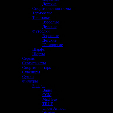
Детские
(0)
Спортивные костюмы
(4)
Термобелье
(58)
Толстовки
(0)
Взрослые
(0)
Детские
(0)
Футболки
(12)
Взрослые
(7)
Детские
(3)
Юниорские
(2)
Шарфы
(0)
Шорты
(1)
Сервис
(6)
Сертификаты
(1)
Спортинвентарь
(26)
Сувениры
(10)
Сумки
(38)
Фильтры
(652)
Бренды
(652)
Bauer
(463)
CCM
(45)
Mad Guy
(44)
TRUE
(0)
Under Armour
(1)
Warrior
(81)