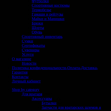
Футболки
Спортивные костюмы
Термобелье
Гамаши и рейтузы
Майки и Манишки
Брюки
Шорты
Обувь
Спортивный инвентарь
Сумки
Сертификаты
Сувениры
Услуги
О магазине
Новости
Политика конфиденциальности-Оплата-Доставка-
Гарантия
Контакты
Личный кабинет
Shop by category
Для вратаря
(304)
Аксессуары
(125)
Бутылки
(6)
Запчасти для вратарских шлемов и