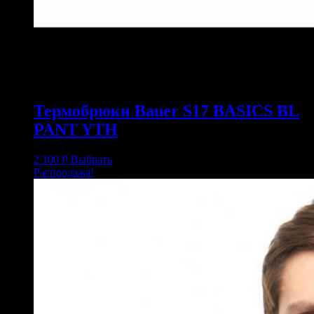
Термобрюки Bauer S17 BASICS BL
PANT YTH
2 100
Р
Выбрать
Распродажа!