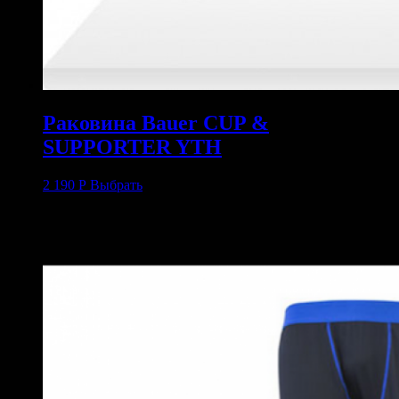
Раковина Bauer CUP &
SUPPORTER YTH
2 190
Р
Выбрать