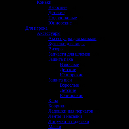
Коньки
(22)
Взрослые
(12)
Детские
(2)
Подростковые
(6)
Юниорские
(4)
Для игрока
(743)
Аксессуары
(192)
Аксессуары для коньков
(30)
Бутылки для воды
(6)
Визоры
(12)
Запчасти для шлемов
(10)
Защита паха
(11)
Взрослые
(6)
Детские
(3)
Юниорские
(2)
Защита шеи
(13)
Взрослые
(7)
Детские
(5)
Юниорские
(2)
Капа
(1)
Коврики
(1)
Ладошки для перчаток
(2)
Ленты и насадки
(15)
Липучки и подвязки
(3)
Маски
(4)