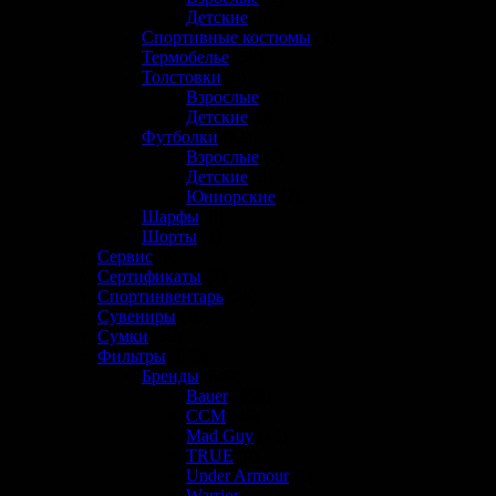
Детские
(0)
Спортивные костюмы
(4)
Термобелье
(58)
Толстовки
(0)
Взрослые
(0)
Детские
(0)
Футболки
(12)
Взрослые
(7)
Детские
(3)
Юниорские
(2)
Шарфы
(0)
Шорты
(1)
Сервис
(6)
Сертификаты
(1)
Спортинвентарь
(26)
Сувениры
(10)
Сумки
(38)
Фильтры
(649)
Бренды
(649)
Bauer
(460)
CCM
(45)
Mad Guy
(44)
TRUE
(0)
Under Armour
(1)
Warrior
(81)