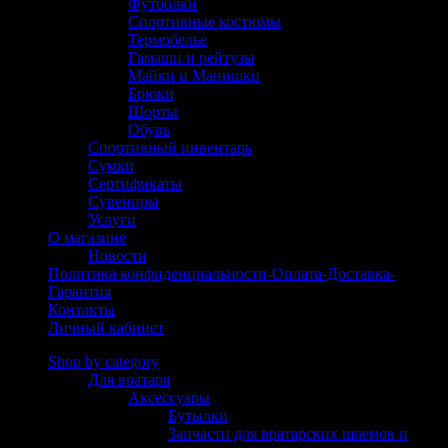
Футболки
Спортивные костюмы
Термобелье
Гамаши и рейтузы
Майки и Манишки
Брюки
Шорты
Обувь
Спортивный инвентарь
Сумки
Сертификаты
Сувениры
Услуги
О магазине
Новости
Политика конфиденциальности-Оплата-Доставка-
Гарантия
Контакты
Личный кабинет
Shop by category
Для вратаря
(304)
Аксессуары
(125)
Бутылки
(6)
Запчасти для вратарских шлемов и