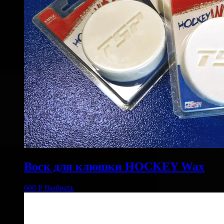
Воск для клюшки HOCKEY Wax
600
Р
Выбрать