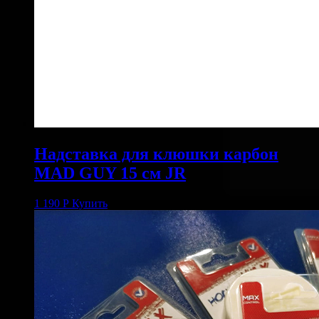
Надставка для клюшки карбон
MAD GUY 15 см JR
1 190
Р
Купить