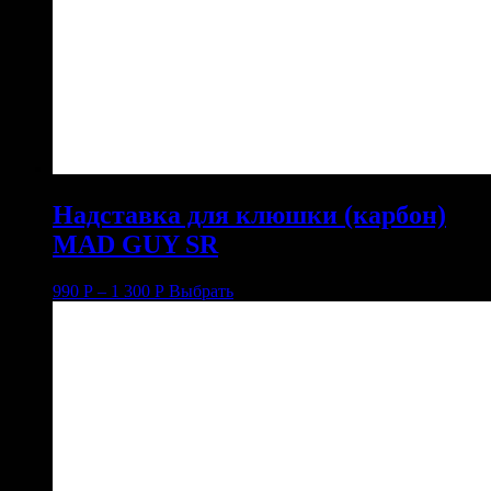
Надставка для клюшки (карбон)
MAD GUY SR
990
Р
–
1 300
Р
Выбрать