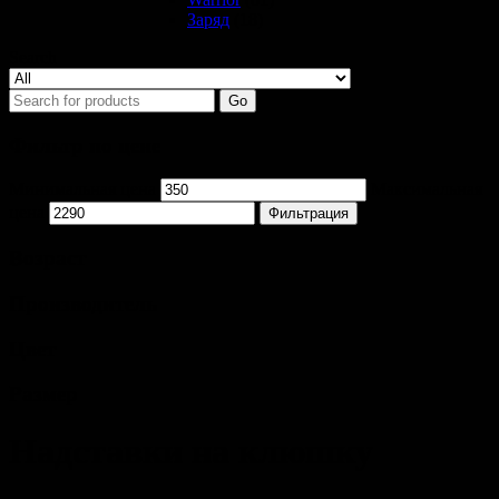
Заряд
(18)
Search
Go
Фильтр по цене
Минимальная цена
Максимальная
цена
Фильтрация
Возраст
Производитель
Цвет
Размер
Надставки на клюшку