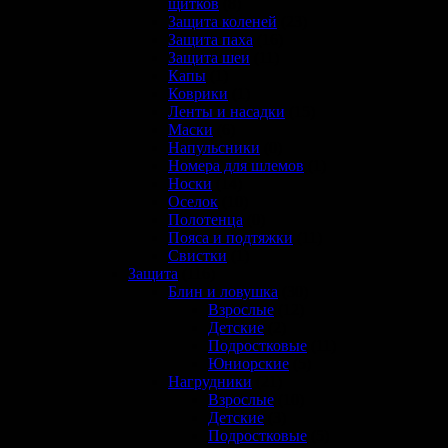
щитков
(8)
Защита коленей
(23)
Защита паха
(16)
Защита шеи
(11)
Капы
(1)
Коврики
(1)
Ленты и насадки
(15)
Маски
(6)
Напульсники
(0)
Номера для шлемов
(1)
Носки
(14)
Оселок
(10)
Полотенца
(0)
Пояса и подтяжки
(11)
Свистки
(1)
Защита
(116)
Блин и ловушка
(30)
Взрослые
(12)
Детские
(2)
Подростковые
(11)
Юниорские
(5)
Нагрудники
(21)
Взрослые
(10)
Детские
(3)
Подростковые
(5)