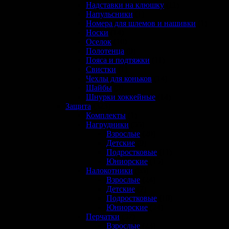
Надставки на клюшку
(11)
Напульсники
(1)
Номера для шлемов и нашивки
(1)
Носки
(14)
Оселок
(10)
Полотенца
(0)
Пояса и подтяжки
(11)
Свистки
(1)
Чехлы для коньков
(14)
Шайбы
(9)
Шнурки хоккейные
(14)
Защита
(323)
Комплекты
(1)
Нагрудники
(55)
Взрослые
(20)
Детские
(9)
Подростковые
(11)
Юниорские
(15)
Налокотники
(65)
Взрослые
(24)
Детские
(7)
Подростковые
(10)
Юниорские
(24)
Перчатки
(57)
Взрослые
(23)