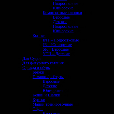
Подростковые
(0)
Юниорские
(1)
Композитные клюшки
(145)
Взрослые
(40)
Детские
(22)
Подростковые
(33)
Юниорские
(50)
Коньки
(72)
INT – Подростковые
(20)
JR – Юниорские
(17)
SR – Взрослые
(26)
YTH – Детские
(9)
Для Судьи
(8)
Для фигурного катания
(0)
Одежда и обувь
(133)
Брюки
(1)
Гамаши / рейтузы
(11)
Взрослые
(5)
Детские
(4)
Юниорские
(6)
Кепки и Шапки
(32)
Куртки
(0)
Майки тренировочные
(12)
Обувь
(2)
Взрослые
(2)