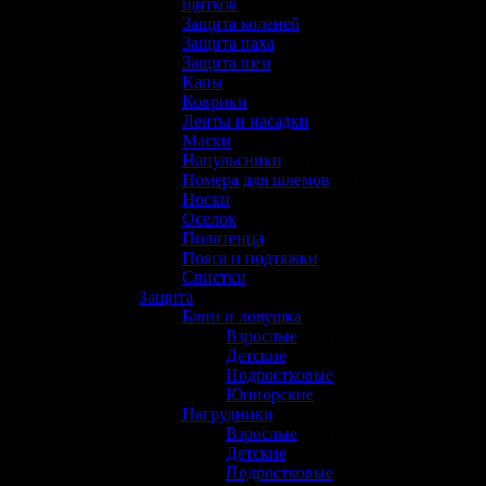
щитков
(8)
Защита коленей
(23)
Защита паха
(16)
Защита шеи
(11)
Капы
(1)
Коврики
(1)
Ленты и насадки
(15)
Маски
(6)
Напульсники
(0)
Номера для шлемов
(1)
Носки
(14)
Оселок
(10)
Полотенца
(0)
Пояса и подтяжки
(11)
Свистки
(1)
Защита
(116)
Блин и ловушка
(30)
Взрослые
(12)
Детские
(2)
Подростковые
(11)
Юниорские
(5)
Нагрудники
(21)
Взрослые
(10)
Детские
(3)
Подростковые
(5)