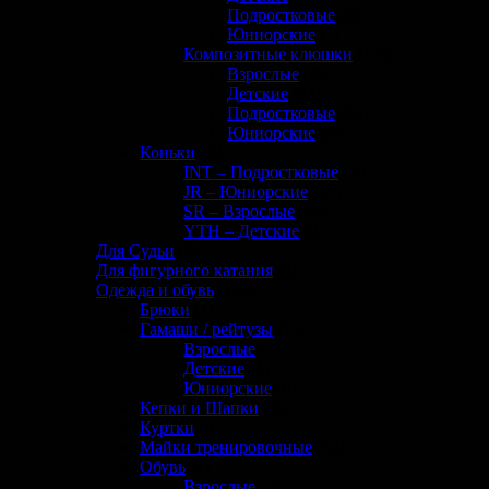
Подростковые
(0)
Юниорские
(1)
Композитные клюшки
(145)
Взрослые
(40)
Детские
(22)
Подростковые
(33)
Юниорские
(50)
Коньки
(72)
INT – Подростковые
(20)
JR – Юниорские
(17)
SR – Взрослые
(26)
YTH – Детские
(9)
Для Судьи
(8)
Для фигурного катания
(0)
Одежда и обувь
(133)
Брюки
(1)
Гамаши / рейтузы
(11)
Взрослые
(5)
Детские
(4)
Юниорские
(6)
Кепки и Шапки
(32)
Куртки
(0)
Майки тренировочные
(12)
Обувь
(2)
Взрослые
(2)