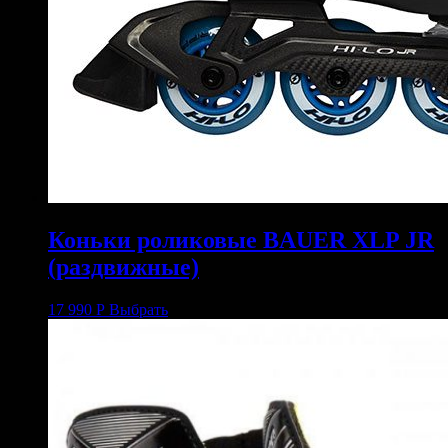
Коньки роликовые BAUER XLP JR
(раздвижные)
17 990
Р
Выбрать