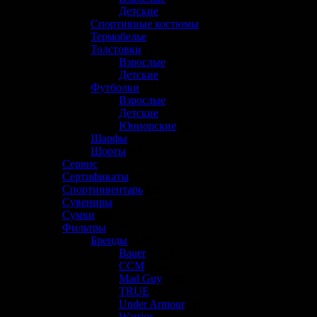
Детские
(0)
Спортивные костюмы
(4)
Термобелье
(58)
Толстовки
(0)
Взрослые
(0)
Детские
(0)
Футболки
(12)
Взрослые
(7)
Детские
(3)
Юниорские
(2)
Шарфы
(0)
Шорты
(1)
Сервис
(6)
Сертификаты
(1)
Спортинвентарь
(26)
Сувениры
(10)
Сумки
(38)
Фильтры
(649)
Бренды
(649)
Bauer
(460)
CCM
(45)
Mad Guy
(44)
TRUE
(0)
Under Armour
(1)
Warrior
(81)