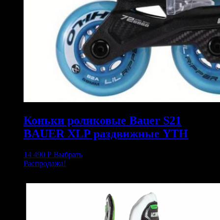
Коньки роликовые Bauer S21
BAUER XLP раздвижные YTH
14 490
Р
Выбрать
Распродажа!