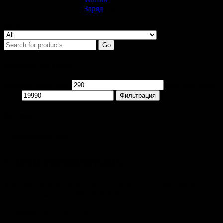
Заряд
(18)
Search
Go
Фильтр по цене
Минимальная цена
Максимальная
цена
Фильтрация
Возраст
Производитель
Спортинвентарь
Хоккейный инвентарь для дополнительных тренировок в
наличии в магазине PROХОККЕЙ.
Отображение 1–24 из 26