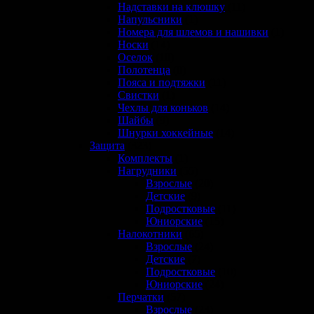
Надставки на клюшку
(11)
Напульсники
(1)
Номера для шлемов и нашивки
(1)
Носки
(14)
Оселок
(10)
Полотенца
(0)
Пояса и подтяжки
(11)
Свистки
(1)
Чехлы для коньков
(14)
Шайбы
(9)
Шнурки хоккейные
(14)
Защита
(323)
Комплекты
(1)
Нагрудники
(55)
Взрослые
(20)
Детские
(9)
Подростковые
(11)
Юниорские
(15)
Налокотники
(65)
Взрослые
(24)
Детские
(7)
Подростковые
(10)
Юниорские
(24)
Перчатки
(57)
Взрослые
(23)