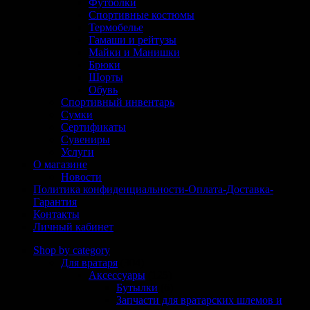
Футболки
Спортивные костюмы
Термобелье
Гамаши и рейтузы
Майки и Манишки
Брюки
Шорты
Обувь
Спортивный инвентарь
Сумки
Сертификаты
Сувениры
Услуги
О магазине
Новости
Политика конфиденциальности-Оплата-Доставка-
Гарантия
Контакты
Личный кабинет
Shop by category
Для вратаря
(304)
Аксессуары
(125)
Бутылки
(6)
Запчасти для вратарских шлемов и