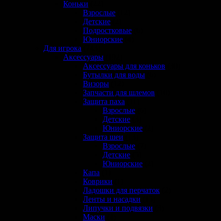
Коньки
(22)
Взрослые
(12)
Детские
(2)
Подростковые
(6)
Юниорские
(4)
Для игрока
(743)
Аксессуары
(192)
Аксессуары для коньков
(30)
Бутылки для воды
(6)
Визоры
(12)
Запчасти для шлемов
(10)
Защита паха
(11)
Взрослые
(6)
Детские
(3)
Юниорские
(2)
Защита шеи
(13)
Взрослые
(7)
Детские
(5)
Юниорские
(2)
Капа
(1)
Коврики
(1)
Ладошки для перчаток
(2)
Ленты и насадки
(15)
Липучки и подвязки
(3)
Маски
(4)