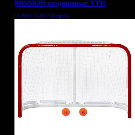
MISSION раздвижные YTH
13 490
Р
11 490
Р
Выбрать