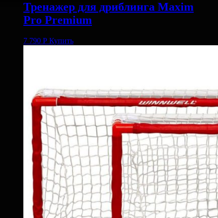
Тренажер для дриблинга Maxim
Pro Premium
7 790
Р
Купить