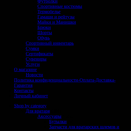
Футболки
Спортивные костюмы
Термобелье
Гамаши и рейтузы
Майки и Манишки
Брюки
Шорты
Обувь
Спортивный инвентарь
Сумки
Сертификаты
Сувениры
Услуги
О магазине
Новости
Политика конфиденциальности-Оплата-Доставка-
Гарантия
Контакты
Личный кабинет
Shop by category
Для вратаря
(304)
Аксессуары
(125)
Бутылки
(6)
Запчасти для вратарских шлемов и