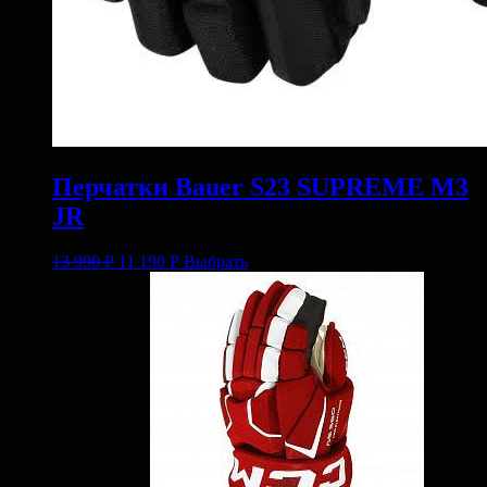
Перчатки Bauer S23 SUPREME M3
JR
13 990
Р
11 190
Р
Выбрать