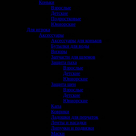
Коньки
(22)
Взрослые
(12)
Детские
(2)
Подростковые
(6)
Юниорские
(4)
Для игрока
(743)
Аксессуары
(192)
Аксессуары для коньков
(30)
Бутылки для воды
(6)
Визоры
(12)
Запчасти для шлемов
(10)
Защита паха
(11)
Взрослые
(6)
Детские
(3)
Юниорские
(2)
Защита шеи
(13)
Взрослые
(7)
Детские
(5)
Юниорские
(2)
Капа
(1)
Коврики
(1)
Ладошки для перчаток
(2)
Ленты и насадки
(15)
Липучки и подвязки
(3)
Маски
(4)