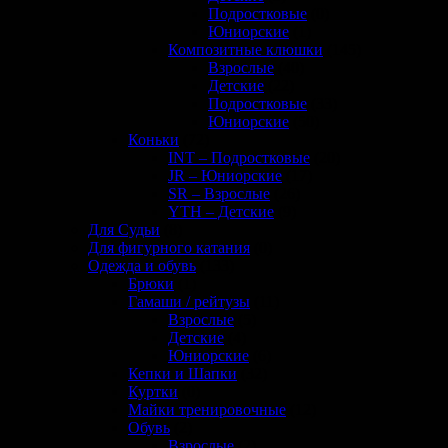
Подростковые
(0)
Юниорские
(1)
Композитные клюшки
(145)
Взрослые
(40)
Детские
(22)
Подростковые
(33)
Юниорские
(50)
Коньки
(72)
INT – Подростковые
(20)
JR – Юниорские
(17)
SR – Взрослые
(26)
YTH – Детские
(9)
Для Судьи
(8)
Для фигурного катания
(0)
Одежда и обувь
(133)
Брюки
(1)
Гамаши / рейтузы
(11)
Взрослые
(5)
Детские
(4)
Юниорские
(6)
Кепки и Шапки
(32)
Куртки
(0)
Майки тренировочные
(12)
Обувь
(2)
Взрослые
(2)