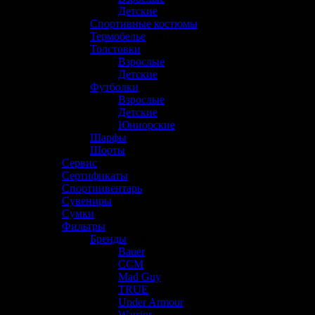
Детские
(0)
Спортивные костюмы
(4)
Термобелье
(58)
Толстовки
(0)
Взрослые
(0)
Детские
(0)
Футболки
(12)
Взрослые
(7)
Детские
(3)
Юниорские
(2)
Шарфы
(0)
Шорты
(1)
Сервис
(6)
Сертификаты
(1)
Спортинвентарь
(26)
Сувениры
(10)
Сумки
(38)
Фильтры
(649)
Бренды
(649)
Bauer
(460)
CCM
(45)
Mad Guy
(44)
TRUE
(0)
Under Armour
(1)
Warrior
(81)