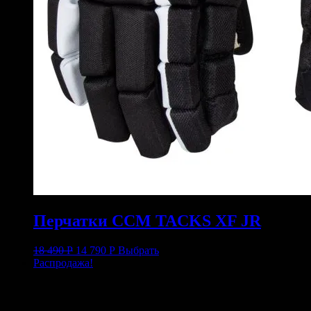
Перчатки CCM TACKS XF JR
18 490
Р
14 790
Р
Выбрать
Распродажа!