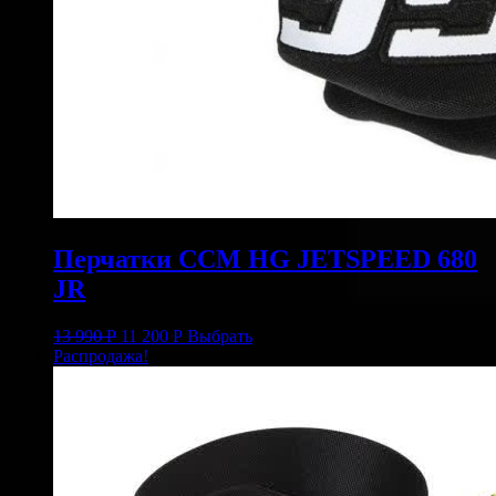
Перчатки CCM HG JETSPEED 680
JR
13 990
Р
11 200
Р
Выбрать
Распродажа!