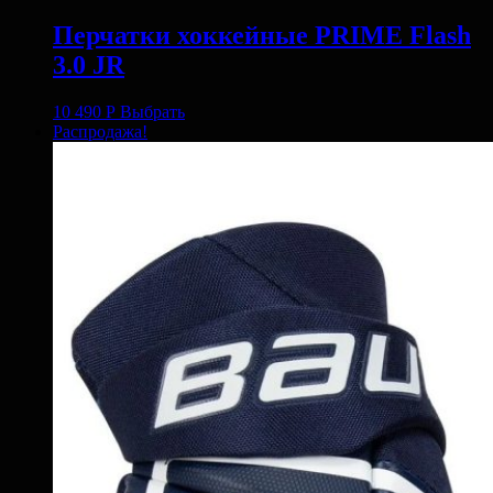
Перчатки хоккейные PRIME Flash
3.0 JR
10 490
Р
Выбрать
Распродажа!