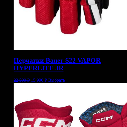
Перчатки Bauer S22 VAPOR
HYPERLITE JR
22 590
Р
15 990
Р
Выбрать