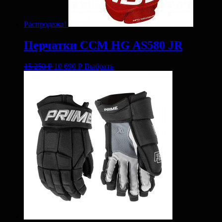
Распродажа!
Перчатки CCM HG AS580 JR
15 250
Р
10 690
Р
Выбрать