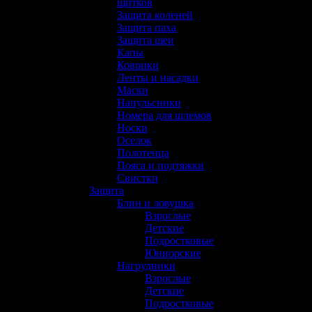
щитков
(8)
Защита коленей
(23)
Защита паха
(16)
Защита шеи
(11)
Капы
(1)
Коврики
(1)
Ленты и насадки
(15)
Маски
(6)
Напульсники
(0)
Номера для шлемов
(1)
Носки
(14)
Оселок
(10)
Полотенца
(0)
Пояса и подтяжки
(11)
Свистки
(1)
Защита
(116)
Блин и ловушка
(30)
Взрослые
(12)
Детские
(2)
Подростковые
(11)
Юниорские
(5)
Нагрудники
(21)
Взрослые
(10)
Детские
(3)
Подростковые
(5)