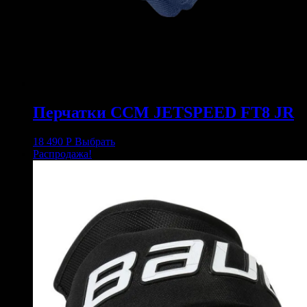
Перчатки CCM JETSPEED FT8 JR
18 490
Р
Выбрать
Распродажа!