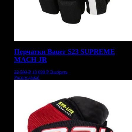
Перчатки Bauer S23 SUPREME
MACH JR
22 590
Р
18 090
Р
Выбрать
Распродажа!