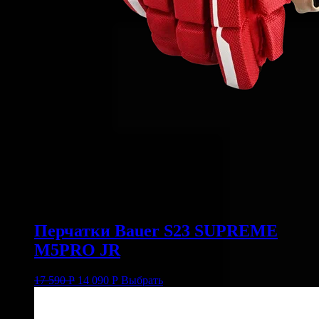
Перчатки Bauer S23 SUPREME
M5PRO JR
17 590
Р
14 090
Р
Выбрать