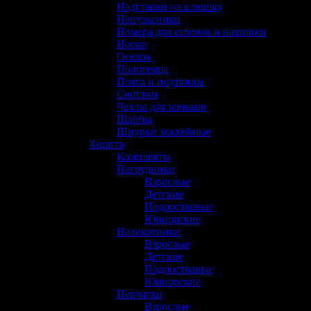
Надставки на клюшку
(11)
Напульсники
(1)
Номера для шлемов и нашивки
(1)
Носки
(14)
Оселок
(10)
Полотенца
(0)
Пояса и подтяжки
(11)
Свистки
(1)
Чехлы для коньков
(14)
Шайбы
(9)
Шнурки хоккейные
(14)
Защита
(323)
Комплекты
(1)
Нагрудники
(55)
Взрослые
(20)
Детские
(9)
Подростковые
(11)
Юниорские
(15)
Налокотники
(65)
Взрослые
(24)
Детские
(7)
Подростковые
(10)
Юниорские
(24)
Перчатки
(57)
Взрослые
(23)