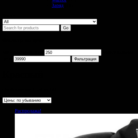
Заряд
(18)
Search
Go
Фильтр по цене
Минимальная цена
Максимальная
цена
Фильтрация
Красный
Отображение 1–24 из 144
Распродажа!