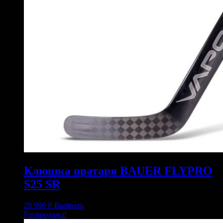
Клюшка вратаря BAUER FLYPRO
S25 SR
29 990
Р
Выбрать
Распродажа!