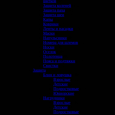
щитков
(8)
Защита коленей
(23)
Защита паха
(16)
Защита шеи
(11)
Капы
(1)
Коврики
(1)
Ленты и насадки
(15)
Маски
(6)
Напульсники
(0)
Номера для шлемов
(1)
Носки
(14)
Оселок
(10)
Полотенца
(0)
Пояса и подтяжки
(11)
Свистки
(1)
Защита
(116)
Блин и ловушка
(30)
Взрослые
(12)
Детские
(2)
Подростковые
(11)
Юниорские
(5)
Нагрудники
(21)
Взрослые
(10)
Детские
(3)
Подростковые
(5)