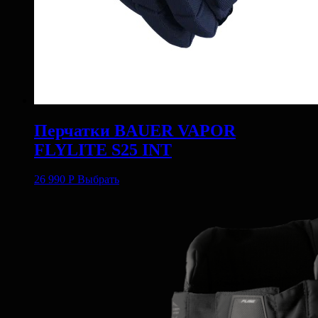
Перчатки BAUER VAPOR
FLYLITE S25 INT
26 990
Р
Выбрать