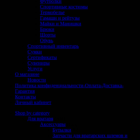
Футболки
Спортивные костюмы
Термобелье
Гамаши и рейтузы
Майки и Манишки
Брюки
Шорты
Обувь
Спортивный инвентарь
Сумки
Сертификаты
Сувениры
Услуги
О магазине
Новости
Политика конфиденциальности-Оплата-Доставка-
Гарантия
Контакты
Личный кабинет
Shop by category
Для вратаря
(304)
Аксессуары
(125)
Бутылки
(6)
Запчасти для вратарских шлемов и