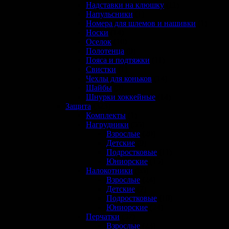
Надставки на клюшку
(11)
Напульсники
(1)
Номера для шлемов и нашивки
(1)
Носки
(14)
Оселок
(10)
Полотенца
(0)
Пояса и подтяжки
(11)
Свистки
(1)
Чехлы для коньков
(14)
Шайбы
(9)
Шнурки хоккейные
(14)
Защита
(323)
Комплекты
(1)
Нагрудники
(55)
Взрослые
(20)
Детские
(9)
Подростковые
(11)
Юниорские
(15)
Налокотники
(65)
Взрослые
(24)
Детские
(7)
Подростковые
(10)
Юниорские
(24)
Перчатки
(57)
Взрослые
(23)