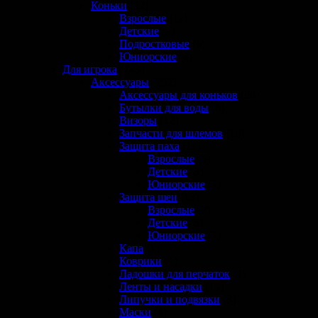
Коньки
(22)
Взрослые
(12)
Детские
(2)
Подростковые
(6)
Юниорские
(4)
Для игрока
(743)
Аксессуары
(192)
Аксессуары для коньков
(30)
Бутылки для воды
(6)
Визоры
(12)
Запчасти для шлемов
(10)
Защита паха
(11)
Взрослые
(6)
Детские
(3)
Юниорские
(2)
Защита шеи
(13)
Взрослые
(7)
Детские
(5)
Юниорские
(2)
Капа
(1)
Коврики
(1)
Ладошки для перчаток
(2)
Ленты и насадки
(15)
Липучки и подвязки
(3)
Маски
(4)