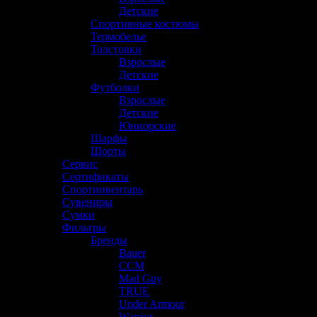
Детские
(0)
Спортивные костюмы
(4)
Термобелье
(58)
Толстовки
(0)
Взрослые
(0)
Детские
(0)
Футболки
(12)
Взрослые
(7)
Детские
(3)
Юниорские
(2)
Шарфы
(0)
Шорты
(1)
Сервис
(6)
Сертификаты
(1)
Спортинвентарь
(26)
Сувениры
(10)
Сумки
(38)
Фильтры
(649)
Бренды
(649)
Bauer
(460)
CCM
(45)
Mad Guy
(44)
TRUE
(0)
Under Armour
(1)
Warrior
(81)