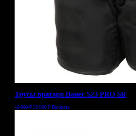
Трусы вратаря Bauer S23 PRO SR
43 990
Р
39 990
Р
Выбрать