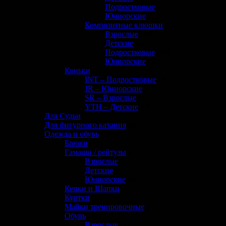
Подростковые
(0)
Юниорские
(1)
Композитные клюшки
(145)
Взрослые
(40)
Детские
(22)
Подростковые
(33)
Юниорские
(50)
Коньки
(72)
INT – Подростковые
(20)
JR – Юниорские
(17)
SR – Взрослые
(26)
YTH – Детские
(9)
Для Судьи
(8)
Для фигурного катания
(0)
Одежда и обувь
(133)
Брюки
(1)
Гамаши / рейтузы
(11)
Взрослые
(5)
Детские
(4)
Юниорские
(6)
Кепки и Шапки
(32)
Куртки
(0)
Майки тренировочные
(12)
Обувь
(2)
Взрослые
(2)