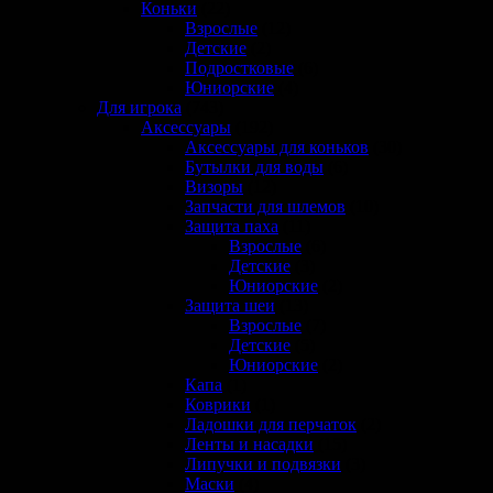
Коньки
(22)
Взрослые
(12)
Детские
(2)
Подростковые
(6)
Юниорские
(4)
Для игрока
(743)
Аксессуары
(192)
Аксессуары для коньков
(30)
Бутылки для воды
(6)
Визоры
(12)
Запчасти для шлемов
(10)
Защита паха
(11)
Взрослые
(6)
Детские
(3)
Юниорские
(2)
Защита шеи
(13)
Взрослые
(7)
Детские
(5)
Юниорские
(2)
Капа
(1)
Коврики
(1)
Ладошки для перчаток
(2)
Ленты и насадки
(15)
Липучки и подвязки
(3)
Маски
(4)