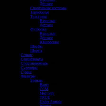
Детские
(0)
Спортивные костюмы
(4)
Термобелье
(58)
Толстовки
(0)
Взрослые
(0)
Детские
(0)
Футболки
(12)
Взрослые
(7)
Детские
(3)
Юниорские
(2)
Шарфы
(0)
Шорты
(1)
Сервис
(6)
Сертификаты
(1)
Спортинвентарь
(26)
Сувениры
(10)
Сумки
(38)
Фильтры
(649)
Бренды
(649)
Bauer
(460)
CCM
(45)
Mad Guy
(44)
TRUE
(0)
Under Armour
(1)
Warrior
(81)