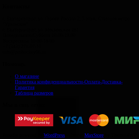
Контакты
г. Екатеринбург, ул. Героев России 2, 3 этаж, Станция метро
"Уральская"
г. Екатеринбург, ул. Московская 281
Понедельник-Суббота 10.00-19.00
Воскресенье 10.00-18.00
+7 (343) 271-07-16
info@prohockey96.ru
Помощь
О магазине
Политика конфиденциальности-Оплата-Доставка-
Гарантия
Таблица размеров
Мы в соц. сетях
Proudly powered by
WordPress
|
Theme:
MaxStore
by Themes4WP