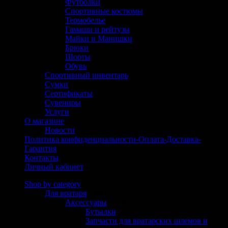
Футболки
Спортивные костюмы
Термобелье
Гамаши и рейтузы
Майки и Манишки
Брюки
Шорты
Обувь
Спортивный инвентарь
Сумки
Сертификаты
Сувениры
Услуги
О магазине
Новости
Политика конфиденциальности-Оплата-Доставка-
Гарантия
Контакты
Личный кабинет
Shop by category
Для вратаря
(304)
Аксессуары
(125)
Бутылки
(6)
Запчасти для вратарских шлемов и