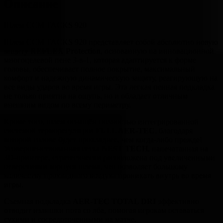
Описание
Шлем CCM TACKS 920
Шлем CCM TACKS 920 представляет собой абсолютно новую
защиту
REFLEX
Protection
, основанную на инновационной
многоцелевой пене 3-в-1, которая адаптируется к форме
головы, обеспечивает полное покрытие, максимальный
комфорт и надежную динамическую защиту, реагирующую на
все виды ударов во время игры. Эта легкая пенная подкладка
не только приятна на ощупь, но и обладает отличным
внешним видом по всему периметру.
Кроме того, шлем оснащён полностью интегрированной
системой терморегуляции
FULL AER-TEC
, благодаря
которой голове будет прохладнее, чем когда-либо прежде!
Усовершенствованная сетка
NEST TECH
, напечатанная на
3D-принтере, стратегически расположена под увеличенными
отверстиями корпуса шлема, что позволяет большому
количеству прохладного воздуха проникать внутрь во время
игры.
Съемная подкладка
AER-TEC TOTAL DRI
эффективно
отводит излишки пота со лба, помогая игрокам оставаться
сухими и сосредоточенными на матче.