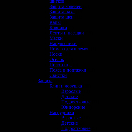
щитков
(8)
Защита коленей
(23)
Защита паха
(16)
Защита шеи
(11)
Капы
(1)
Коврики
(1)
Ленты и насадки
(15)
Маски
(6)
Напульсники
(0)
Номера для шлемов
(1)
Носки
(14)
Оселок
(10)
Полотенца
(0)
Пояса и подтяжки
(11)
Свистки
(1)
Защита
(116)
Блин и ловушка
(30)
Взрослые
(12)
Детские
(2)
Подростковые
(11)
Юниорские
(5)
Нагрудники
(21)
Взрослые
(10)
Детские
(3)
Подростковые
(5)