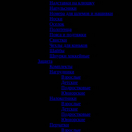
Надставки на клюшку
(11)
Напульсники
(1)
Номера для шлемов и нашивки
(1)
Носки
(14)
Оселок
(10)
Полотенца
(0)
Пояса и подтяжки
(11)
Свистки
(1)
Чехлы для коньков
(14)
Шайбы
(9)
Шнурки хоккейные
(14)
Защита
(323)
Комплекты
(1)
Нагрудники
(55)
Взрослые
(20)
Детские
(9)
Подростковые
(11)
Юниорские
(15)
Налокотники
(65)
Взрослые
(24)
Детские
(7)
Подростковые
(10)
Юниорские
(24)
Перчатки
(57)
Взрослые
(23)