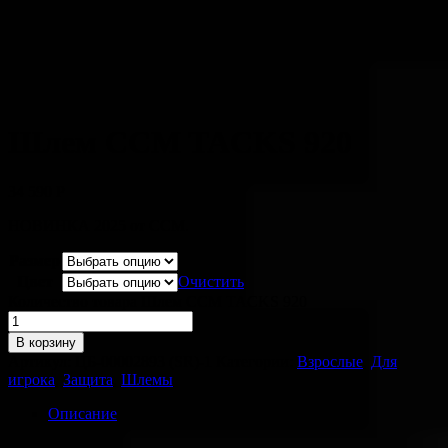
Шлем CCM TACKS 920
34 590
Р
НОВИНКА 2025 от ССМ.
Размер
Цвет
Очистить
Количество товара Шлем CCM TACKS 920
В корзину
Артикул:
ЦБ-00002893 (SR)-1
Категории:
Взрослые
,
Для
игрока
,
Защита
,
Шлемы
Описание