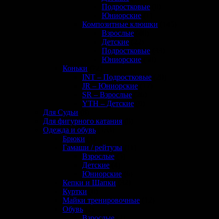
Подростковые
(0)
Юниорские
(1)
Композитные клюшки
(145)
Взрослые
(40)
Детские
(22)
Подростковые
(33)
Юниорские
(50)
Коньки
(72)
INT – Подростковые
(20)
JR – Юниорские
(17)
SR – Взрослые
(26)
YTH – Детские
(9)
Для Судьи
(8)
Для фигурного катания
(0)
Одежда и обувь
(133)
Брюки
(1)
Гамаши / рейтузы
(11)
Взрослые
(5)
Детские
(4)
Юниорские
(6)
Кепки и Шапки
(32)
Куртки
(0)
Майки тренировочные
(12)
Обувь
(2)
Взрослые
(2)