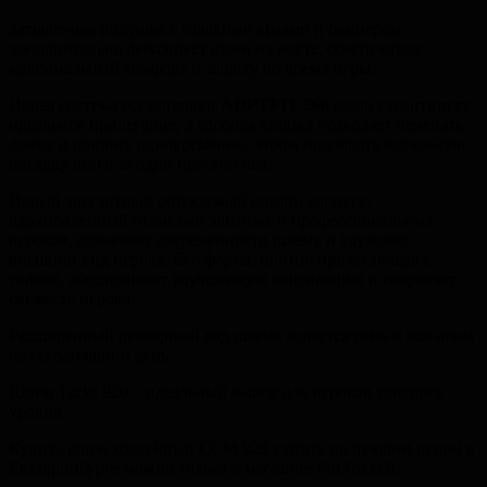
Затылочная подушка с гладкими краями и бампером
дополнительно фиксирует шлем на месте, обеспечивая
максимальный комфорт и защиту во время игры.
Новая система регулировки
ADPTFIT 360
сзади гарантирует
идеальное прилегание, а удобная кнопка позволяет изменять
длину и ширину одновременно, чтобы подобрать идеальную
посадку всего за один простой шаг.
Новый элегантный обтекаемый дизайн корпуса,
вдохновленный отзывами элитных и профессиональных
игроков, добавляет современности шлему и улучшает
внешний вид игрока. Его форма, плотно прилегающая к
голове, обеспечивает улучшенную вентиляцию и сохраняет
свежесть игрока.
Расширенный размерный ряд шлема является самым большим
на сегодняшний день.
Шлем Tacks 920 – идеальный выбор для игроков элитного
уровня.
Купить шлем хоккейный CCM 920 купить по лучшим ценам в
Екатеринбурге можно только в магазине ProХоккей.