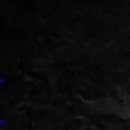
ия
ов
(8)