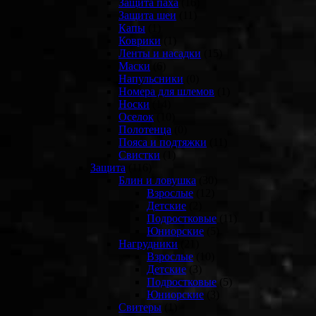
Защита паха
(16)
Защита шеи
(11)
Капы
(1)
Коврики
(1)
Ленты и насадки
(15)
Маски
(6)
Напульсники
(0)
Номера для шлемов
(1)
Носки
(14)
Оселок
(10)
Полотенца
(0)
Пояса и подтяжки
(11)
Свистки
(1)
Защита
(116)
Блин и ловушка
(30)
Взрослые
(12)
Детские
(2)
Подростковые
(11)
Юниорские
(5)
Нагрудники
(21)
Взрослые
(10)
Детские
(3)
Подростковые
(5)
Юниорские
(3)
Свитеры
(1)