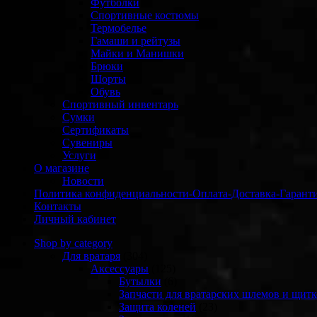
Футболки
Спортивные костюмы
Термобелье
Гамаши и рейтузы
Майки и Манишки
Брюки
Шорты
Обувь
Спортивный инвентарь
Сумки
Сертификаты
Сувениры
Услуги
О магазине
Новости
Политика конфиденциальности-Оплата-Доставка-Гарант
Контакты
Личный кабинет
Shop by category
Для вратаря
(304)
Аксессуары
(125)
Бутылки
(6)
Запчасти для вратарских шлемов и щитк
Защита коленей
(23)