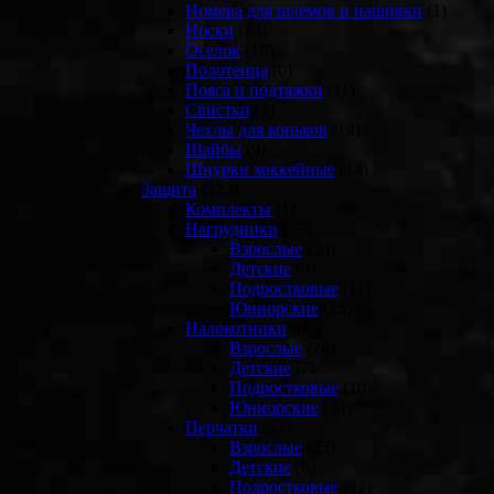
Номера для шлемов и нашивки
(1)
Носки
(14)
Оселок
(10)
Полотенца
(0)
Пояса и подтяжки
(11)
Свистки
(1)
Чехлы для коньков
(14)
Шайбы
(9)
Шнурки хоккейные
(14)
Защита
(323)
Комплекты
(1)
Нагрудники
(55)
Взрослые
(20)
Детские
(9)
Подростковые
(11)
Юниорские
(15)
Налокотники
(65)
Взрослые
(24)
Детские
(7)
Подростковые
(10)
Юниорские
(24)
Перчатки
(57)
Взрослые
(23)
Детские
(6)
Подростковые
(12)