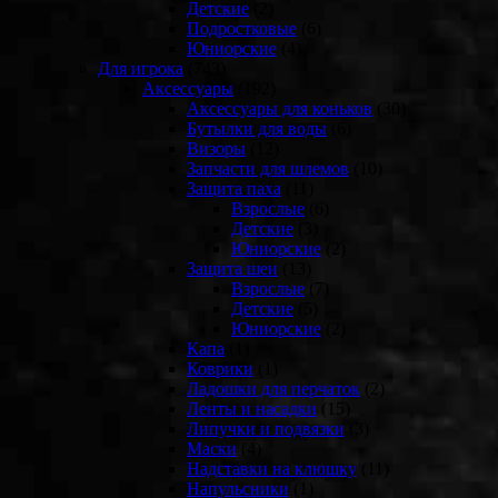
Детские
(2)
Подростковые
(6)
Юниорские
(4)
Для игрока
(743)
Аксессуары
(192)
Аксессуары для коньков
(30)
Бутылки для воды
(6)
Визоры
(12)
Запчасти для шлемов
(10)
Защита паха
(11)
Взрослые
(6)
Детские
(3)
Юниорские
(2)
Защита шеи
(13)
Взрослые
(7)
Детские
(5)
Юниорские
(2)
Капа
(1)
Коврики
(1)
Ладошки для перчаток
(2)
Ленты и насадки
(15)
Липучки и подвязки
(3)
Маски
(4)
Надставки на клюшку
(11)
Напульсники
(1)