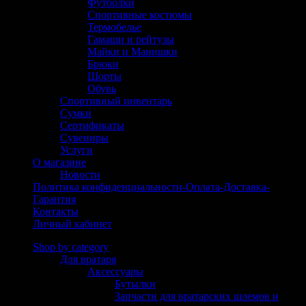
Футболки
Спортивные костюмы
Термобелье
Гамаши и рейтузы
Майки и Манишки
Брюки
Шорты
Обувь
Спортивный инвентарь
Сумки
Сертификаты
Сувениры
Услуги
О магазине
Новости
Политика конфиденциальности-Оплата-Доставка-
Гарантия
Контакты
Личный кабинет
Shop by category
Для вратаря
(304)
Аксессуары
(125)
Бутылки
(6)
Запчасти для вратарских шлемов и