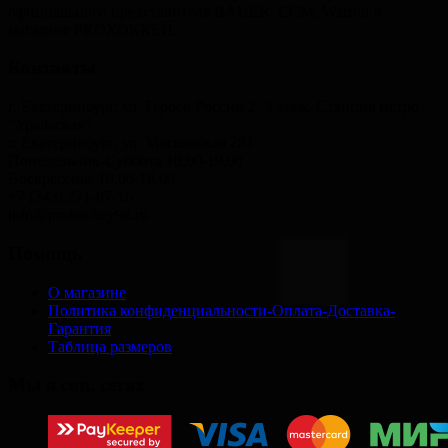
официального представителя BAUER, CCM, Warrior в
магазине PROХОККЕЙ.
Контакты
г. Екатеринбург, ул. Героев России 2, 3 этаж, Станция метро
"Уральская"
г. Екатеринбург, ул. Московская 281
Понедельник-Суббота 10.00-19.00
Воскресенье 10.00-18.00
+7 (343) 271-07-16
info@prohockey96.ru
Помощь
О магазине
Политика конфиденциальности-Оплата-Доставка-
Гарантия
Таблица размеров
Мы в соц. сетях