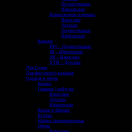
Подростковые
(0)
Юниорские
(1)
Композитные клюшки
(145)
Взрослые
(40)
Детские
(22)
Подростковые
(33)
Юниорские
(50)
Коньки
(75)
INT – Подростковые
(21)
JR – Юниорские
(18)
SR – Взрослые
(27)
YTH – Детские
(9)
Для Судьи
(8)
Для фигурного катания
(0)
Одежда и обувь
(133)
Брюки
(1)
Гамаши / рейтузы
(11)
Взрослые
(5)
Детские
(4)
Юниорские
(6)
Кепки и Шапки
(32)
Куртки
(0)
Майки тренировочные
(12)
Обувь
(2)
Взрослые
(2)