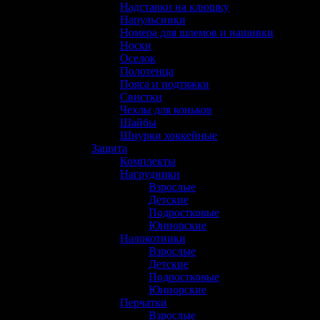
Надставки на клюшку
(11)
Напульсники
(1)
Номера для шлемов и нашивки
(1)
Носки
(14)
Оселок
(10)
Полотенца
(0)
Пояса и подтяжки
(11)
Свистки
(1)
Чехлы для коньков
(14)
Шайбы
(9)
Шнурки хоккейные
(14)
Защита
(323)
Комплекты
(1)
Нагрудники
(55)
Взрослые
(20)
Детские
(9)
Подростковые
(11)
Юниорские
(15)
Налокотники
(65)
Взрослые
(24)
Детские
(7)
Подростковые
(10)
Юниорские
(24)
Перчатки
(57)
Взрослые
(23)