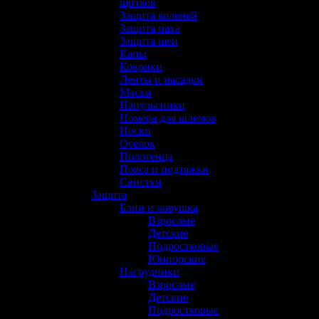
щитков
(8)
Защита коленей
(23)
Защита паха
(16)
Защита шеи
(11)
Капы
(1)
Коврики
(1)
Ленты и насадки
(15)
Маски
(6)
Напульсники
(0)
Номера для шлемов
(1)
Носки
(14)
Оселок
(10)
Полотенца
(0)
Пояса и подтяжки
(11)
Свистки
(1)
Защита
(116)
Блин и ловушка
(30)
Взрослые
(12)
Детские
(2)
Подростковые
(11)
Юниорские
(5)
Нагрудники
(21)
Взрослые
(10)
Детские
(3)
Подростковые
(5)