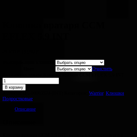
Клюшка вратаря CCM
EFLEX 5.9 INT
29 850
Р
19 990
Р
Модификация клюшки
Цвет
Очистить
Количество товара Клюшка вратаря CCM EFLEX 5.9 INT
В корзину
Артикул:
ЦБ-00003574 (INT)
Категории:
Warrior
,
Клюшки
,
Подростковые
Описание
Описание
Клюшка вратаря CCM 5.9 INT купить в Екатеринбурге у