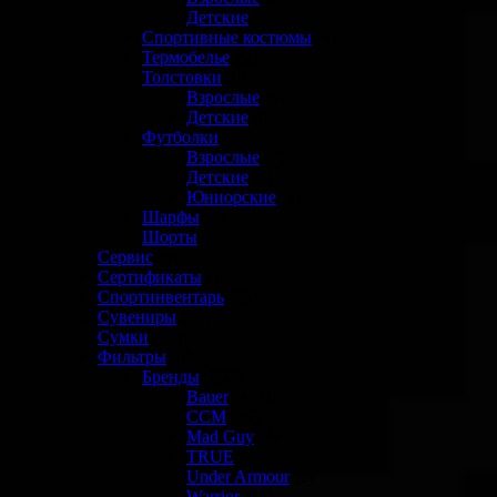
Детские
(0)
Спортивные костюмы
(4)
Термобелье
(58)
Толстовки
(0)
Взрослые
(0)
Детские
(0)
Футболки
(12)
Взрослые
(7)
Детские
(3)
Юниорские
(2)
Шарфы
(0)
Шорты
(1)
Сервис
(6)
Сертификаты
(1)
Спортинвентарь
(26)
Сувениры
(10)
Сумки
(38)
Фильтры
(652)
Бренды
(652)
Bauer
(463)
CCM
(45)
Mad Guy
(44)
TRUE
(0)
Under Armour
(1)
Warrior
(81)