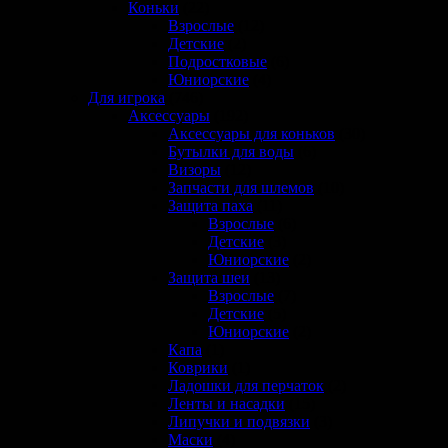
Коньки
(22)
Взрослые
(12)
Детские
(2)
Подростковые
(6)
Юниорские
(4)
Для игрока
(746)
Аксессуары
(192)
Аксессуары для коньков
(30)
Бутылки для воды
(6)
Визоры
(12)
Запчасти для шлемов
(10)
Защита паха
(11)
Взрослые
(6)
Детские
(3)
Юниорские
(2)
Защита шеи
(13)
Взрослые
(7)
Детские
(5)
Юниорские
(2)
Капа
(1)
Коврики
(1)
Ладошки для перчаток
(2)
Ленты и насадки
(15)
Липучки и подвязки
(3)
Маски
(4)