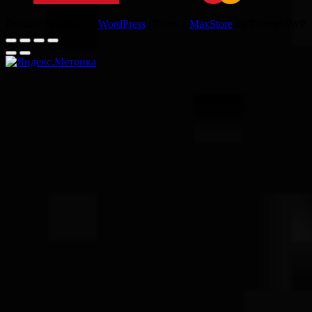
Proudly powered by
WordPress
|
Theme:
MaxStore
by Themes4WP