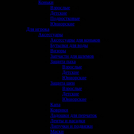
Коньки
(22)
Взрослые
(12)
Детские
(2)
Подростковые
(6)
Юниорские
(4)
Для игрока
(743)
Аксессуары
(192)
Аксессуары для коньков
(30)
Бутылки для воды
(6)
Визоры
(12)
Запчасти для шлемов
(10)
Защита паха
(11)
Взрослые
(6)
Детские
(3)
Юниорские
(2)
Защита шеи
(13)
Взрослые
(7)
Детские
(5)
Юниорские
(2)
Капа
(1)
Коврики
(1)
Ладошки для перчаток
(2)
Ленты и насадки
(15)
Липучки и подвязки
(3)
Маски
(4)