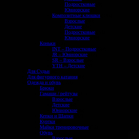
Подростковые
(0)
Юниорские
(1)
Композитные клюшки
(145)
Взрослые
(40)
Детские
(22)
Подростковые
(33)
Юниорские
(50)
Коньки
(72)
INT – Подростковые
(20)
JR – Юниорские
(17)
SR – Взрослые
(26)
YTH – Детские
(9)
Для Судьи
(8)
Для фигурного катания
(0)
Одежда и обувь
(133)
Брюки
(1)
Гамаши / рейтузы
(11)
Взрослые
(5)
Детские
(4)
Юниорские
(6)
Кепки и Шапки
(32)
Куртки
(0)
Майки тренировочные
(12)
Обувь
(2)
Взрослые
(2)