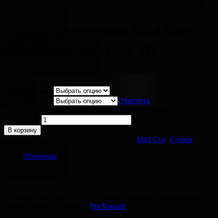
Сумка хоккейная Mad Guy
PRIME на колёсах JR
7 190
Р
–
8 190
Р
Размер сумки
Цвет
Очистить
Количество товара Сумка хоккейная Mad Guy PRIME на
колёсах JR
В корзину
Артикул:
ЦБ-00003464 (JR)
Категории:
Mad Guy
,
Сумки
Описание
Описание
Купить Сумку Mad Guy по лучшим ценам в Екатеринбурге
можно только в магазине
ProХоккей
.