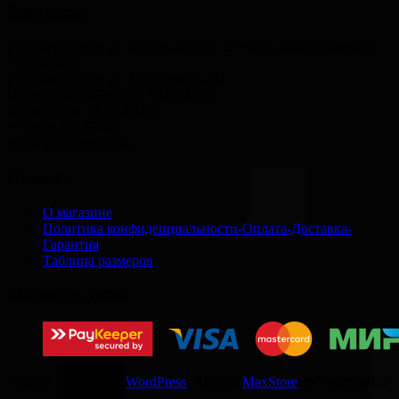
Контакты
г. Екатеринбург, ул. Героев России 2, 3 этаж, Станция метро
"Уральская"
г. Екатеринбург, ул. Московская 281
Понедельник-Суббота 10.00-19.00
Воскресенье 10.00-18.00
+7 (343) 271-07-16
info@prohockey96.ru
Помощь
О магазине
Политика конфиденциальности-Оплата-Доставка-
Гарантия
Таблица размеров
Мы в соц. сетях
Proudly powered by
WordPress
|
Theme:
MaxStore
by Themes4WP