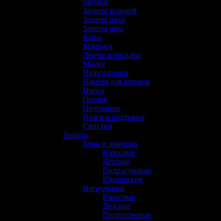
щитков
(8)
Защита коленей
(23)
Защита паха
(16)
Защита шеи
(11)
Капы
(1)
Коврики
(1)
Ленты и насадки
(15)
Маски
(6)
Напульсники
(0)
Номера для шлемов
(1)
Носки
(14)
Оселок
(10)
Полотенца
(0)
Пояса и подтяжки
(11)
Свистки
(1)
Защита
(116)
Блин и ловушка
(30)
Взрослые
(12)
Детские
(2)
Подростковые
(11)
Юниорские
(5)
Нагрудники
(21)
Взрослые
(10)
Детские
(3)
Подростковые
(5)