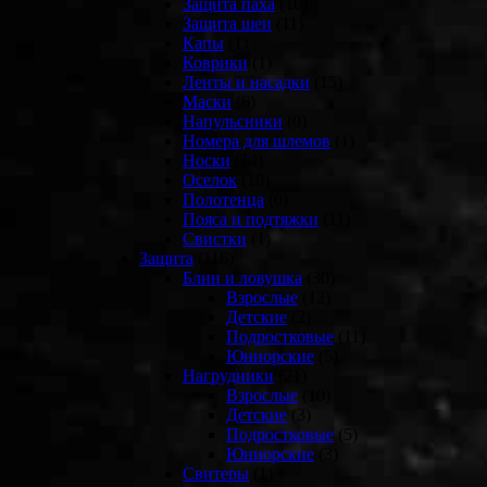
Защита паха
(16)
Защита шеи
(11)
Капы
(1)
Коврики
(1)
Ленты и насадки
(15)
Маски
(6)
Напульсники
(0)
Номера для шлемов
(1)
Носки
(14)
Оселок
(10)
Полотенца
(0)
Пояса и подтяжки
(11)
Свистки
(1)
Защита
(116)
Блин и ловушка
(30)
Взрослые
(12)
Детские
(2)
Подростковые
(11)
Юниорские
(5)
Нагрудники
(21)
Взрослые
(10)
Детские
(3)
Подростковые
(5)
Юниорские
(3)
Свитеры
(1)