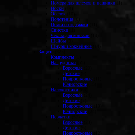
Номера для шлемов и нашивки
(1)
Носки
(14)
Оселок
(10)
Полотенца
(0)
Пояса и подтяжки
(11)
Свистки
(1)
Чехлы для коньков
(14)
Шайбы
(9)
Шнурки хоккейные
(14)
Защита
(323)
Комплекты
(1)
Нагрудники
(55)
Взрослые
(20)
Детские
(9)
Подростковые
(11)
Юниорские
(15)
Налокотники
(65)
Взрослые
(24)
Детские
(7)
Подростковые
(10)
Юниорские
(24)
Перчатки
(57)
Взрослые
(23)
Детские
(6)
Подростковые
(12)