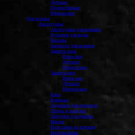
Детские
(2)
Подростковые
(6)
Юниорские
(4)
Для игрока
(743)
Аксессуары
(192)
Аксессуары для коньков
(30)
Бутылки для воды
(6)
Визоры
(12)
Запчасти для шлемов
(10)
Защита паха
(11)
Взрослые
(6)
Детские
(3)
Юниорские
(2)
Защита шеи
(13)
Взрослые
(7)
Детские
(5)
Юниорские
(2)
Капа
(1)
Коврики
(1)
Ладошки для перчаток
(2)
Ленты и насадки
(15)
Липучки и подвязки
(3)
Маски
(4)
Надставки на клюшку
(11)
Напульсники
(1)