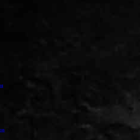
ия
ов
(8)