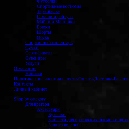
Футболки
Спортивные костюмы
Термобелье
Гамаши и рейтузы
Майки и Манишки
Брюки
Шорты
Обувь
Спортивный инвентарь
Сумки
Сертификаты
Сувениры
Услуги
О магазине
Новости
Политика конфиденциальности-Оплата-Доставка-Гарант
Контакты
Личный кабинет
Shop by category
Для вратаря
(304)
Аксессуары
(125)
Бутылки
(6)
Запчасти для вратарских шлемов и щитк
Защита коленей
(23)