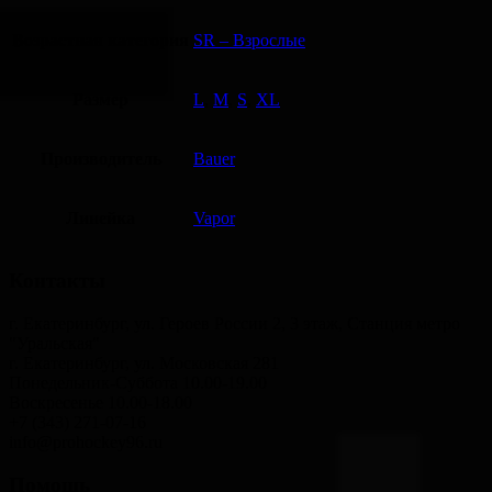
Возрастная категория
SR – Взрослые
Размер
L
,
M
,
S
,
XL
Производитель
Bauer
Линейка
Vapor
Контакты
г. Екатеринбург, ул. Героев России 2, 3 этаж, Станция метро
"Уральская"
г. Екатеринбург, ул. Московская 281
Понедельник-Суббота 10.00-19.00
Воскресенье 10.00-18.00
+7 (343) 271-07-16
info@prohockey96.ru
Помощь