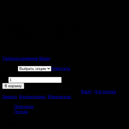
Защита локтей Bauer S22
VAPOR 3X PRO JR
8 790
Р
6 590
Р
Таблица размеров Bauer
Размер
Очистить
Количество товара Защита локтей Bauer S22 VAPOR 3X PRO
JR
В корзину
Артикул:
ЦБ-00003964 (JR)
Категорий:
Bauer
,
Для игрока
,
Защита
,
Налокотники
,
Юниорские
Описание
Детали
Описание