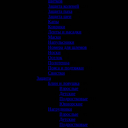
щитков
(8)
Защита коленей
(23)
Защита паха
(16)
Защита шеи
(11)
Капы
(1)
Коврики
(1)
Ленты и насадки
(15)
Маски
(6)
Напульсники
(0)
Номера для шлемов
(1)
Носки
(14)
Оселок
(10)
Полотенца
(0)
Пояса и подтяжки
(11)
Свистки
(1)
Защита
(116)
Блин и ловушка
(30)
Взрослые
(12)
Детские
(2)
Подростковые
(11)
Юниорские
(5)
Нагрудники
(21)
Взрослые
(10)
Детские
(3)
Подростковые
(5)