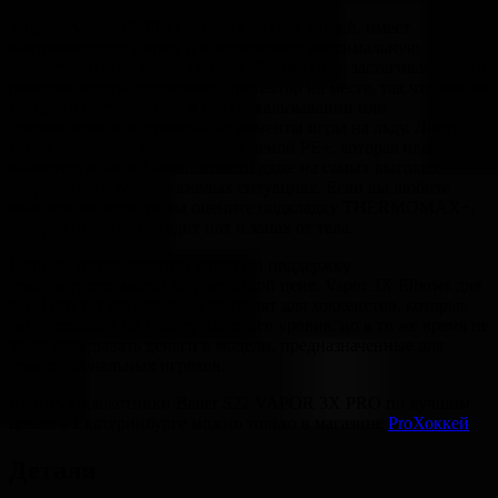
Модель Vapor 3X PRO состоит из трех частей, имеет
анатомическую форму и обеспечивает максимальную
гибкость во всех направлениях. Кроме того, застегивающийся
ремешок всегда удерживает протектор на месте, так что вам не
придется беспокоиться о его соскальзывании или
дискомфорте в напряженные моменты игры на льду. Локти
также оснащены формованной пеной PE+, которая идеально
заботится о вашей безопасности даже на самых высоких
скоростях и в самых тяжелых ситуациях. Если вы любите
комфорт во всем, то вы оцените подкладку THERMOMAX+,
которая отлично отводит пот и запах от тела.
Если вы ищете лучшую защиту и поддержку
производительности по доступной цене, Vapor 3X Elbows для
вас. Они так же идеально подходят для хоккеистов, которые
рассчитывают на защиту элитного уровня, но в то же время не
хотят вкладывать деньги в модели, предназначенные для
профессиональных игроков.
Купить Налокотники Bauer S22 VAPOR 3X PRO по лучшим
ценам в Екатеринбурге можно только в магазине
ProХоккей
.
Детали