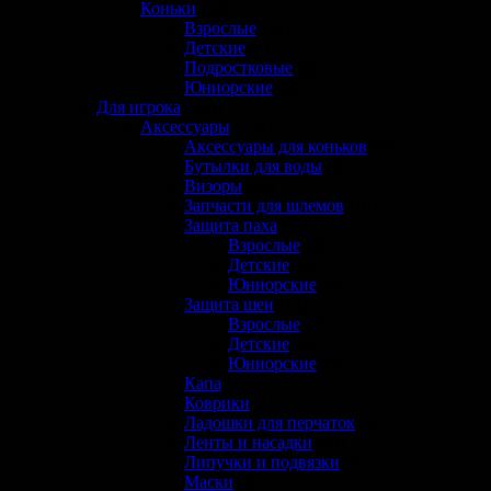
Коньки
(22)
Взрослые
(12)
Детские
(2)
Подростковые
(6)
Юниорские
(4)
Для игрока
(743)
Аксессуары
(192)
Аксессуары для коньков
(30)
Бутылки для воды
(6)
Визоры
(12)
Запчасти для шлемов
(10)
Защита паха
(11)
Взрослые
(6)
Детские
(3)
Юниорские
(2)
Защита шеи
(13)
Взрослые
(7)
Детские
(5)
Юниорские
(2)
Капа
(1)
Коврики
(1)
Ладошки для перчаток
(2)
Ленты и насадки
(15)
Липучки и подвязки
(3)
Маски
(4)