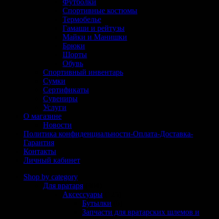
Футболки
Спортивные костюмы
Термобелье
Гамаши и рейтузы
Майки и Манишки
Брюки
Шорты
Обувь
Спортивный инвентарь
Сумки
Сертификаты
Сувениры
Услуги
О магазине
Новости
Политика конфиденциальности-Оплата-Доставка-
Гарантия
Контакты
Личный кабинет
Shop by category
Для вратаря
(304)
Аксессуары
(125)
Бутылки
(6)
Запчасти для вратарских шлемов и