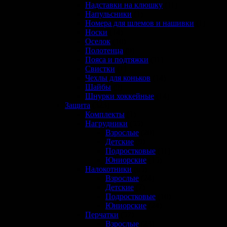
Надставки на клюшку
(11)
Напульсники
(1)
Номера для шлемов и нашивки
(1)
Носки
(14)
Оселок
(10)
Полотенца
(0)
Пояса и подтяжки
(11)
Свистки
(1)
Чехлы для коньков
(14)
Шайбы
(9)
Шнурки хоккейные
(14)
Защита
(323)
Комплекты
(1)
Нагрудники
(55)
Взрослые
(20)
Детские
(9)
Подростковые
(11)
Юниорские
(15)
Налокотники
(65)
Взрослые
(24)
Детские
(7)
Подростковые
(10)
Юниорские
(24)
Перчатки
(57)
Взрослые
(23)