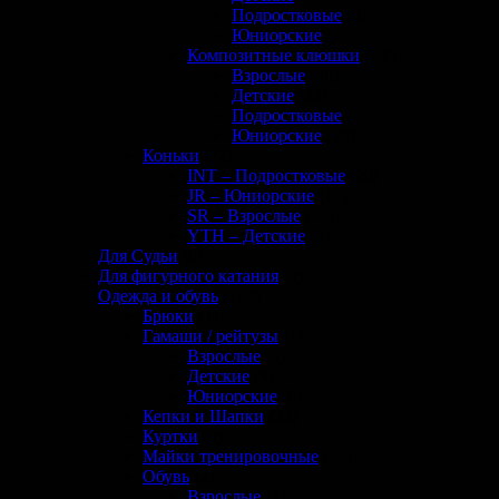
Подростковые
(0)
Юниорские
(1)
Композитные клюшки
(145)
Взрослые
(40)
Детские
(22)
Подростковые
(33)
Юниорские
(50)
Коньки
(72)
INT – Подростковые
(20)
JR – Юниорские
(17)
SR – Взрослые
(26)
YTH – Детские
(9)
Для Судьи
(8)
Для фигурного катания
(0)
Одежда и обувь
(133)
Брюки
(1)
Гамаши / рейтузы
(11)
Взрослые
(5)
Детские
(4)
Юниорские
(6)
Кепки и Шапки
(32)
Куртки
(0)
Майки тренировочные
(12)
Обувь
(2)
Взрослые
(2)