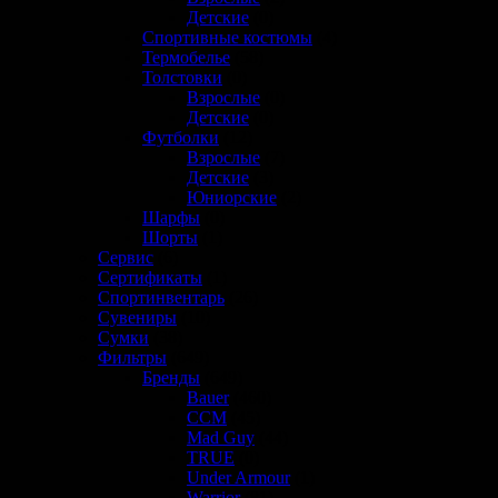
Детские
(0)
Спортивные костюмы
(4)
Термобелье
(58)
Толстовки
(0)
Взрослые
(0)
Детские
(0)
Футболки
(12)
Взрослые
(7)
Детские
(3)
Юниорские
(2)
Шарфы
(0)
Шорты
(1)
Сервис
(6)
Сертификаты
(1)
Спортинвентарь
(26)
Сувениры
(10)
Сумки
(38)
Фильтры
(649)
Бренды
(649)
Bauer
(460)
CCM
(45)
Mad Guy
(44)
TRUE
(0)
Under Armour
(1)
Warrior
(81)