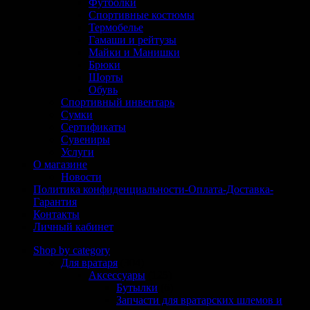
Футболки
Спортивные костюмы
Термобелье
Гамаши и рейтузы
Майки и Манишки
Брюки
Шорты
Обувь
Спортивный инвентарь
Сумки
Сертификаты
Сувениры
Услуги
О магазине
Новости
Политика конфиденциальности-Оплата-Доставка-
Гарантия
Контакты
Личный кабинет
Shop by category
Для вратаря
(304)
Аксессуары
(125)
Бутылки
(6)
Запчасти для вратарских шлемов и