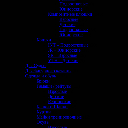
Подростковые
(0)
Юниорские
(1)
Композитные клюшки
(145)
Взрослые
(40)
Детские
(22)
Подростковые
(33)
Юниорские
(50)
Коньки
(72)
INT – Подростковые
(20)
JR – Юниорские
(17)
SR – Взрослые
(26)
YTH – Детские
(9)
Для Судьи
(8)
Для фигурного катания
(0)
Одежда и обувь
(133)
Брюки
(1)
Гамаши / рейтузы
(11)
Взрослые
(5)
Детские
(4)
Юниорские
(6)
Кепки и Шапки
(32)
Куртки
(0)
Майки тренировочные
(12)
Обувь
(2)
Взрослые
(2)