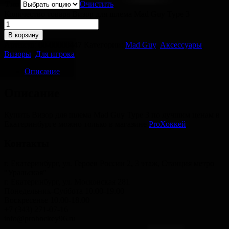
Тип
Очистить
Количество товара Визор для шлема Mad Guy Type 3
В корзину
Артикул:
00-00000447
Категории:
Mad Guy
,
Аксессуары
,
Визоры
,
Для игрока
Описание
Описание
Купить Визор для шлема Mad Guy Type 3 по лучшим ценам в
Екатеринбурге можно только в магазине
ProХоккей
.
Контакты
г. Екатеринбург, ул. Героев России 2, 3 этаж, Станция метро
"Уральская"
г. Екатеринбург, ул. Московская 281
Понедельник-Суббота 10.00-19.00
Воскресенье 10.00-18.00
+7 (343) 271-07-16
info@prohockey96.ru