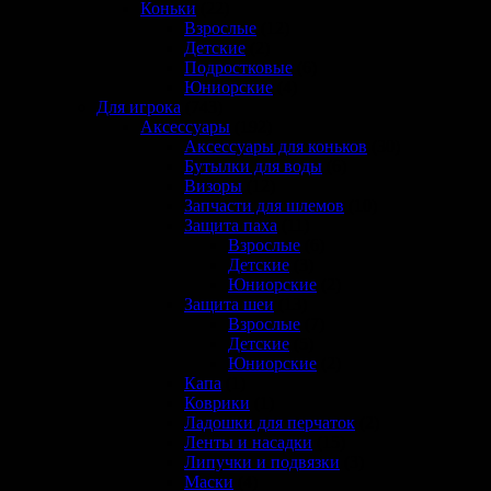
Коньки
(22)
Взрослые
(12)
Детские
(2)
Подростковые
(6)
Юниорские
(4)
Для игрока
(743)
Аксессуары
(192)
Аксессуары для коньков
(30)
Бутылки для воды
(6)
Визоры
(12)
Запчасти для шлемов
(10)
Защита паха
(11)
Взрослые
(6)
Детские
(3)
Юниорские
(2)
Защита шеи
(13)
Взрослые
(7)
Детские
(5)
Юниорские
(2)
Капа
(1)
Коврики
(1)
Ладошки для перчаток
(2)
Ленты и насадки
(15)
Липучки и подвязки
(3)
Маски
(4)