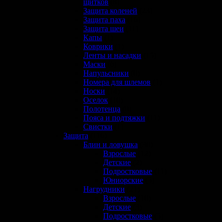
щитков
(8)
Защита коленей
(23)
Защита паха
(16)
Защита шеи
(11)
Капы
(1)
Коврики
(1)
Ленты и насадки
(15)
Маски
(6)
Напульсники
(0)
Номера для шлемов
(1)
Носки
(14)
Оселок
(10)
Полотенца
(0)
Пояса и подтяжки
(11)
Свистки
(1)
Защита
(116)
Блин и ловушка
(30)
Взрослые
(12)
Детские
(2)
Подростковые
(11)
Юниорские
(5)
Нагрудники
(21)
Взрослые
(10)
Детские
(3)
Подростковые
(5)