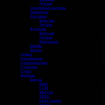
Детские
(0)
Спортивные костюмы
(4)
Термобелье
(58)
Толстовки
(0)
Взрослые
(0)
Детские
(0)
Футболки
(12)
Взрослые
(7)
Детские
(3)
Юниорские
(2)
Шарфы
(0)
Шорты
(1)
Сервис
(6)
Сертификаты
(1)
Спортинвентарь
(26)
Сувениры
(10)
Сумки
(38)
Фильтры
(649)
Бренды
(649)
Bauer
(460)
CCM
(45)
Mad Guy
(44)
TRUE
(0)
Under Armour
(1)
Warrior
(81)