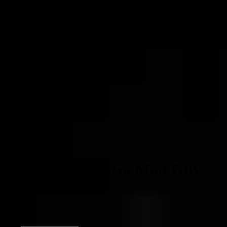
Визор для шлема Mad Guy
Type 3
3 490
Р